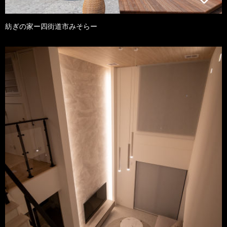
紡ぎの家ー四街道市みそらー