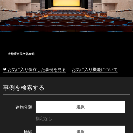
大船渡市民文化会館
❤ お気に入り保存した事例を見る
お気に入り機能について
事例を検索する
選択
建物分類
指定なし
選択
地域