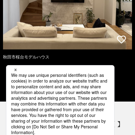
秋田市桜台モデルハウス
1
2
3
4
5
パナソニックの電気設備 SNSアカウント