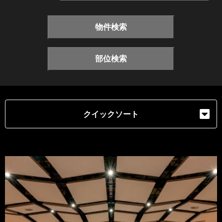
物件検索
部位検索
クイックソート