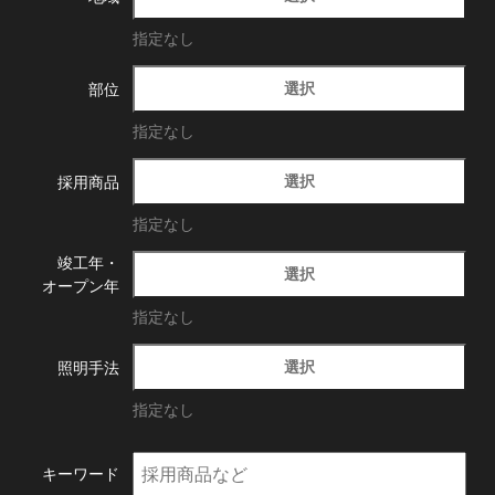
指定なし
選択
部位
指定なし
選択
採用商品
指定なし
竣工年・
選択
オープン年
指定なし
選択
照明手法
指定なし
キーワード