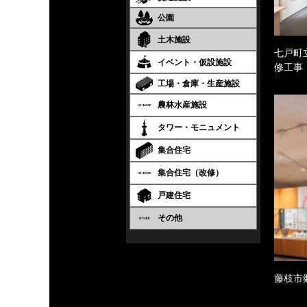
公園
土木施設
七戸町
イベント・仮設施設
修工事
工場・倉庫・生産施設
農林水産施設
タワー・モニュメント
集合住宅
集合住宅（改修）
戸建住宅
その他
藤枝市