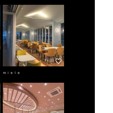
ｍｉｅｌｅ