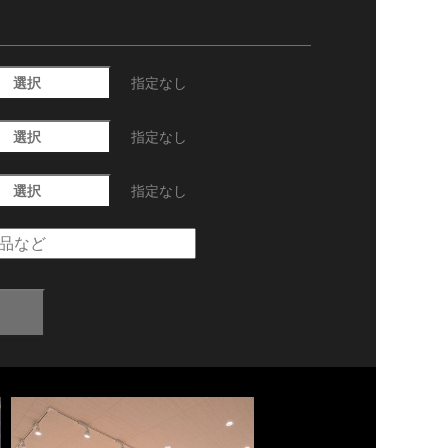
選択
指定なし
選択
指定なし
選択
指定なし