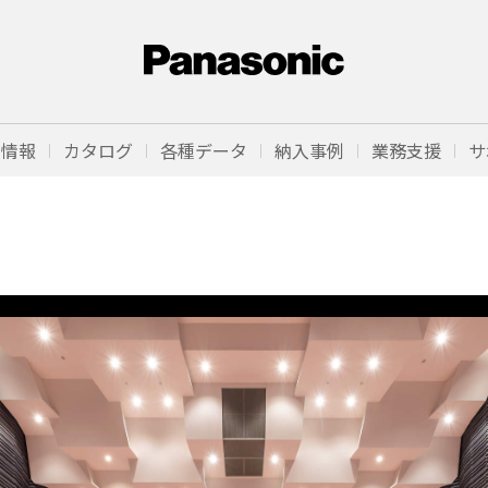
品情報
カタログ
各種データ
納入事例
業務支援
サ