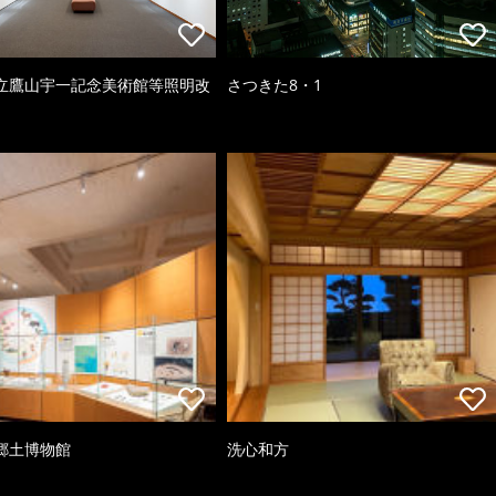
立鷹山宇一記念美術館等照明改
さつきた8・1
郷土博物館
洗心和方