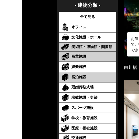
- 建物分類 -
全て見る
オフィス
文化施設・ホール
お気
で、
美術館・博物館・図書館
でき
商業施設
娯楽施設
白川橋
宿泊施設
冠婚葬祭式場
宗教施設・史跡
スポーツ施設
学校・教育施設
医療・福祉施設
交通施設