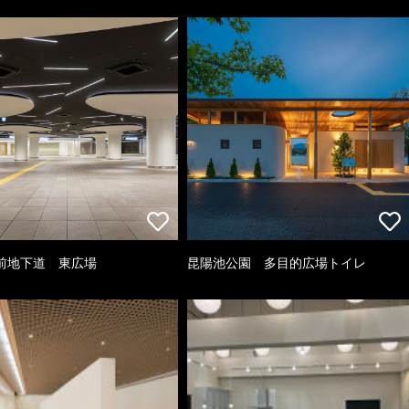
前地下道 東広場
昆陽池公園 多目的広場トイレ