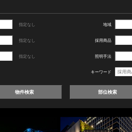
指定なし
地域
指定なし
採用商品
指定なし
照明手法
キーワード
物件検索
部位検索