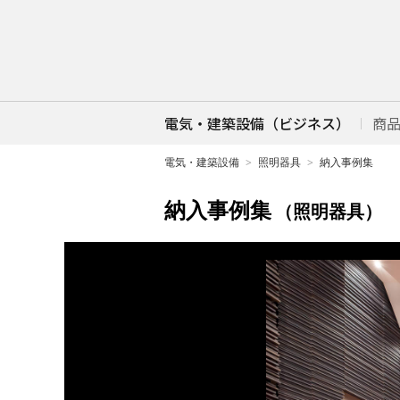
電気・建築設備（ビジネス）
商
電気・建築設備
照明器具
納入事例集
納入事例集
（照明器具）