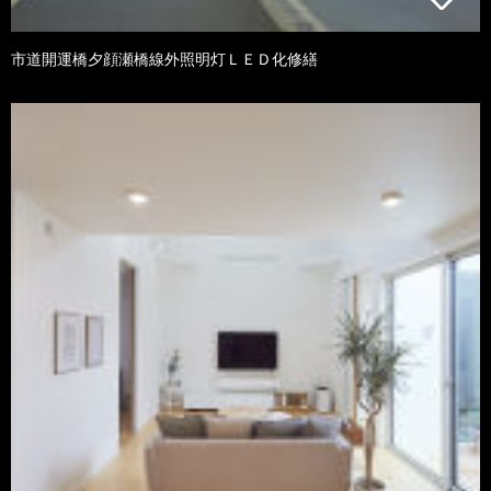
市道開運橋夕顔瀬橋線外照明灯ＬＥＤ化修繕