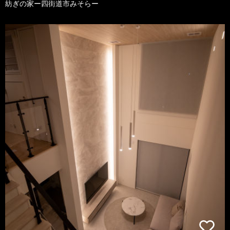
紡ぎの家ー四街道市みそらー