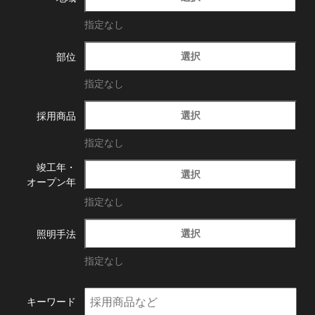
指定なし
選択
部位
指定なし
選択
採用商品
指定なし
竣工年・
選択
オープン年
指定なし
選択
照明手法
指定なし
キーワード