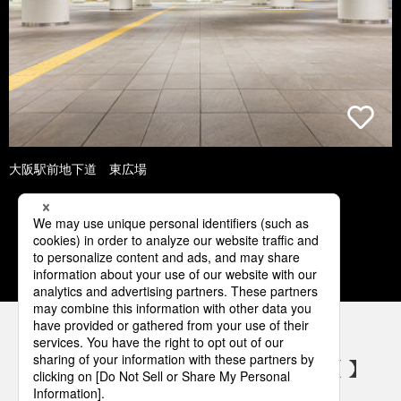
大阪駅前地下道 東広場
1
2
3
4
5
パナソニックの電気設備 SNSアカウント