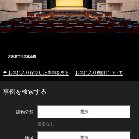
大船渡市民文化会館
❤ お気に入り保存した事例を見る
お気に入り機能について
事例を検索する
選択
建物分類
指定なし
選択
地域