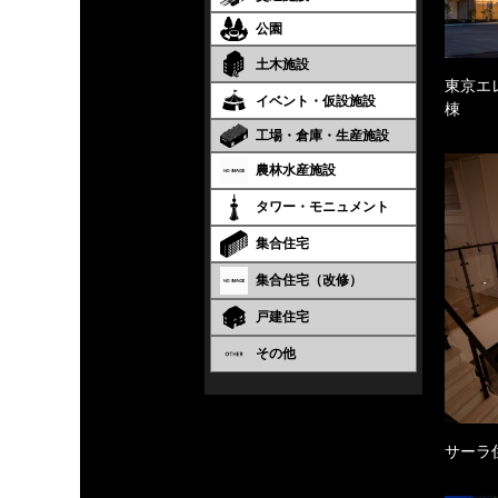
公園
土木施設
東京エ
イベント・仮設施設
棟
工場・倉庫・生産施設
農林水産施設
タワー・モニュメント
集合住宅
集合住宅（改修）
戸建住宅
その他
サーラ