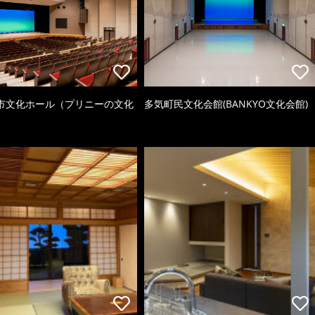
市文化ホール（プリニーの文化
多気町民文化会館(BANKYO文化会館)
）