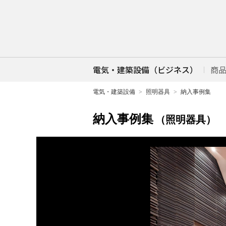
電気・建築設備（ビジネス）
商
電気・建築設備
照明器具
納入事例集
納入事例集
（照明器具）