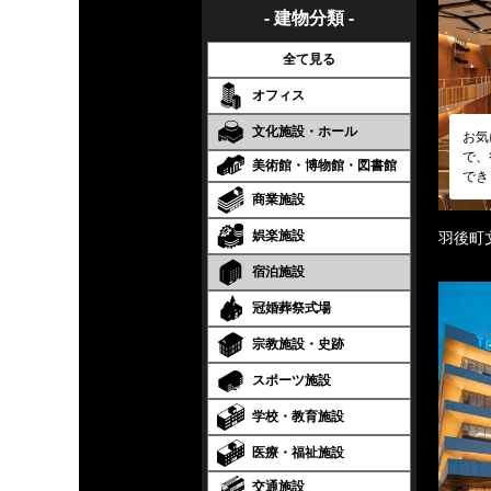
- 建物分類 -
全て見る
オフィス
文化施設・ホール
お気
で、
美術館・博物館・図書館
でき
商業施設
娯楽施設
羽後町
宿泊施設
冠婚葬祭式場
宗教施設・史跡
スポーツ施設
学校・教育施設
医療・福祉施設
交通施設