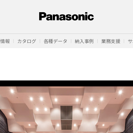
品情報
カタログ
各種データ
納入事例
業務支援
サ