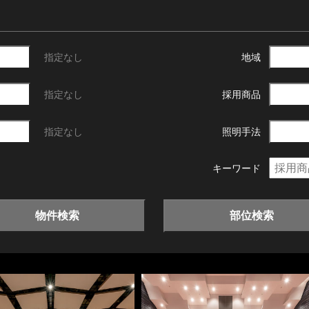
指定なし
地域
指定なし
採用商品
指定なし
照明手法
キーワード
物件検索
部位検索