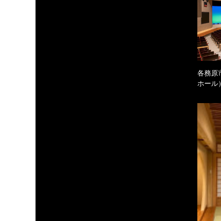
各務原
ホール