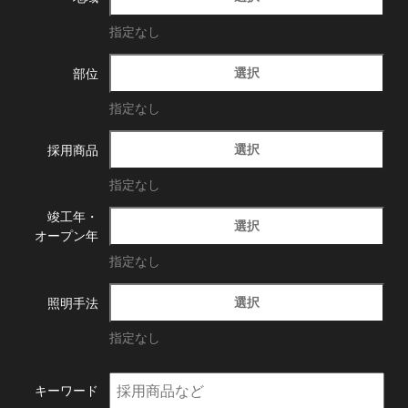
指定なし
選択
部位
指定なし
選択
採用商品
指定なし
竣工年・
選択
オープン年
指定なし
選択
照明手法
指定なし
キーワード