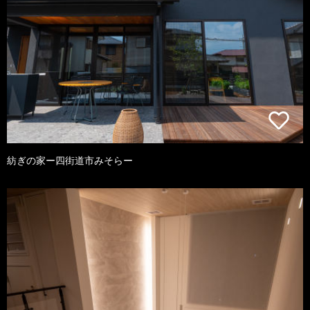
紡ぎの家ー四街道市みそらー