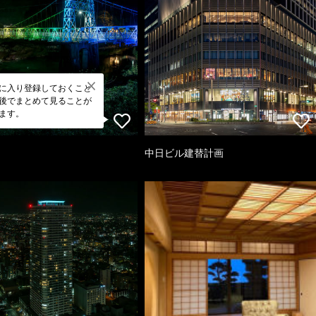
に入り登録しておくこと
後でまとめて見ることが
ます。
中日ビル建替計画