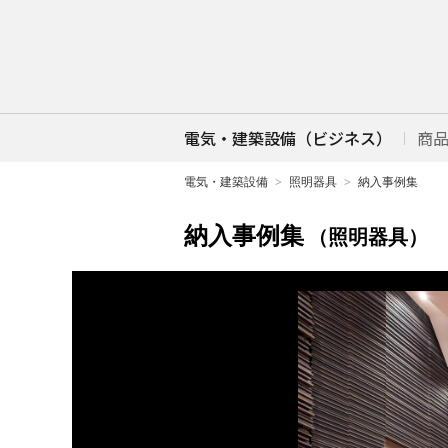
電気・建築設備（ビジネス）
商
電気・建築設備
照明器具
納入事例集
納入事例集
（照明器具）