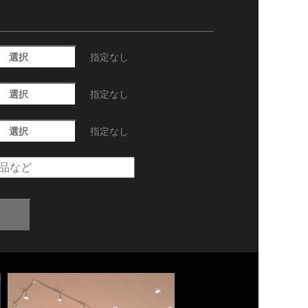
選択
指定なし
選択
指定なし
選択
指定なし