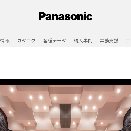
品情報
カタログ
各種データ
納入事例
業務支援
サ