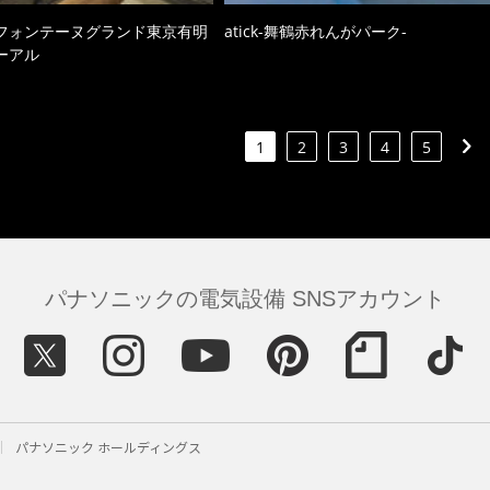
フォンテーヌグランド東京有明
atick-舞鶴赤れんがパーク-
ーアル
1
2
3
4
5
パナソニックの電気設備 SNSアカウント
パナソニック ホールディングス