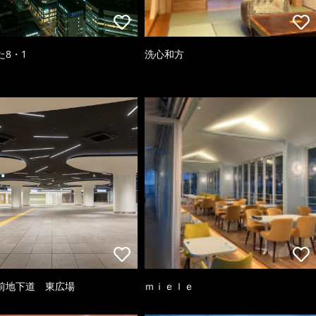
た8・1
洗心和方
前地下道 東広場
ｍｉｅｌｅ