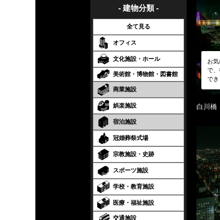
- 建物分類 -
全て見る
オフィス
文化施設・ホール
お気
で、
美術館・博物館・図書館
でき
商業施設
娯楽施設
白川橋
宿泊施設
冠婚葬祭式場
宗教施設・史跡
スポーツ施設
学校・教育施設
医療・福祉施設
交通施設