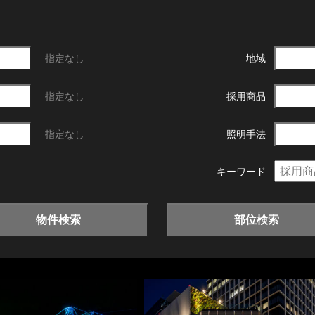
指定なし
地域
指定なし
採用商品
指定なし
照明手法
キーワード
物件検索
部位検索