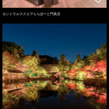
セントラルスクエアららぽーと門真店