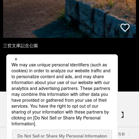
三哲文庫記念公園
1
2
3
4
5
パナソニックの電気設備 SNSアカウント
サイトのご利用にあたって
クッキーポリシー
個人情報保護方針