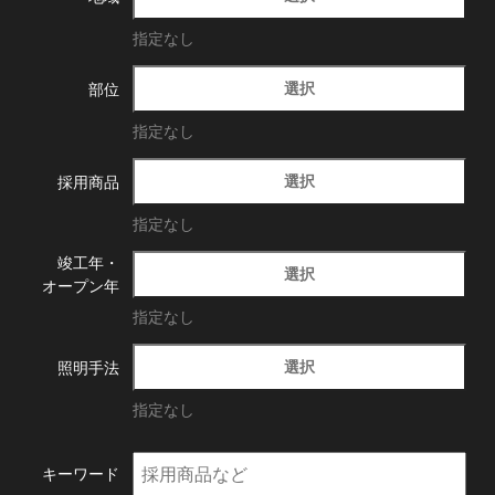
指定なし
選択
部位
指定なし
選択
採用商品
指定なし
竣工年・
選択
オープン年
指定なし
選択
照明手法
指定なし
キーワード