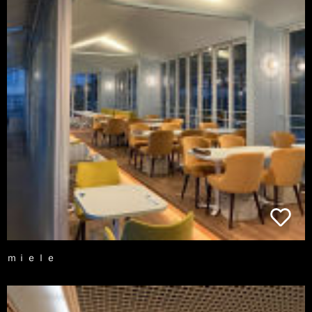
ｍｉｅｌｅ