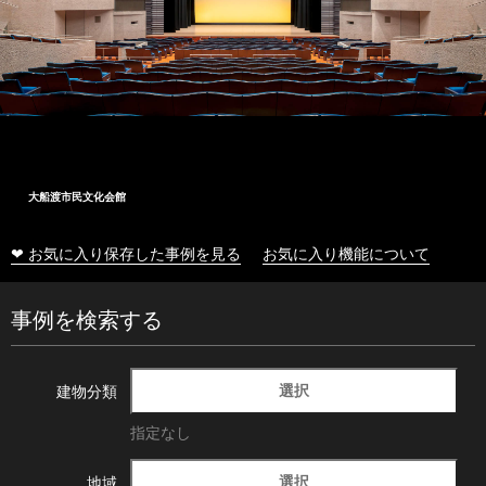
大船渡市民文化会館
❤ お気に入り保存した事例を見る
お気に入り機能について
事例を検索する
選択
建物分類
指定なし
選択
地域