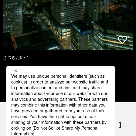
さつきた8・1
1
2
3
4
5
パナソニックの電気設備 SNSアカウント