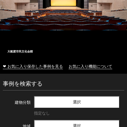
大船渡市民文化会館
❤ お気に入り保存した事例を見る
お気に入り機能について
事例を検索する
選択
建物分類
指定なし
選択
地域