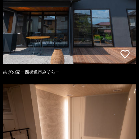
紡ぎの家ー四街道市みそらー