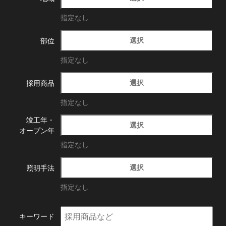
指定なし
選択
部位
指定なし
選択
採用商品
指定なし
竣工年・
選択
オープン年
指定なし
選択
照明手法
指定なし
キーワード