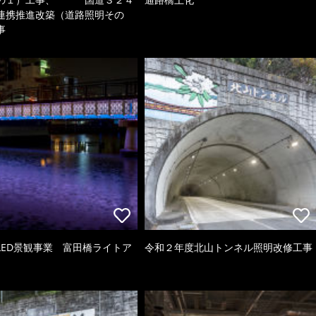
連携推進改築（道路照明その
事
LED景観事業 富田橋ライトア
令和２年度北山トンネル照明改修工事