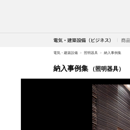
電気・建築設備（ビジネス）
商
電気・建築設備
照明器具
納入事例集
納入事例集
（照明器具）