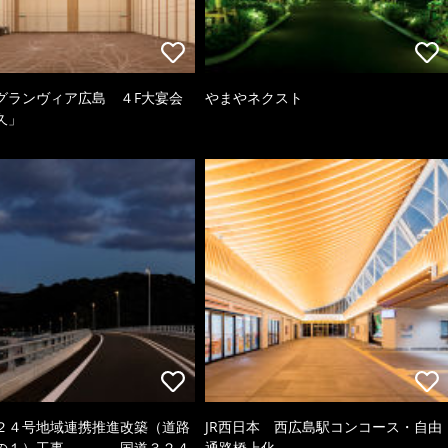
グランヴィア広島 ４F大宴会
やまやネクスト
久」
２４号地域連携推進改築（道路
JR西日本 西広島駅コンコース・自由
の１）工事、 国道３２４
通路橋上化