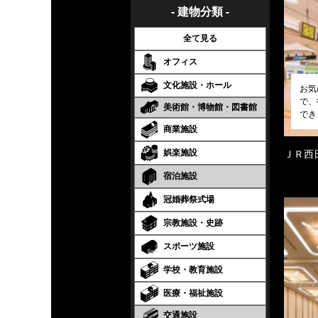
- 建物分類 -
全て見る
オフィス
文化施設・ホール
お気
で、
美術館・博物館・図書館
でき
商業施設
娯楽施設
ＪＲ西
宿泊施設
冠婚葬祭式場
宗教施設・史跡
スポーツ施設
学校・教育施設
医療・福祉施設
交通施設