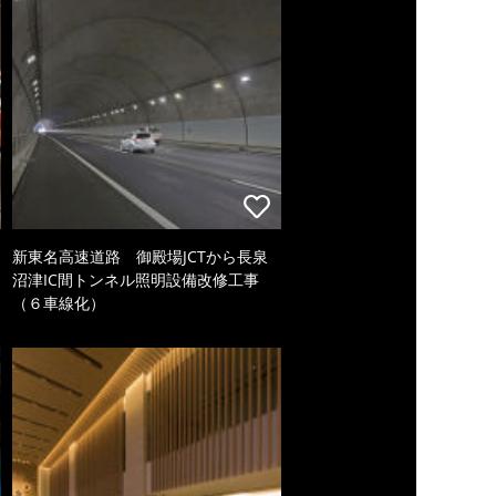
新東名高速道路 御殿場JCTから長泉
沼津IC間トンネル照明設備改修工事
（６車線化）