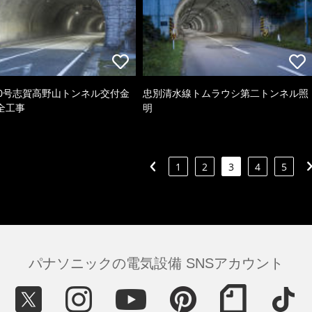
80号志賀高野山トンネル交付金
忠別清水線トムラウシ第二トンネル照
全工事
明
1
2
3
4
5
パナソニックの電気設備 SNSアカウント