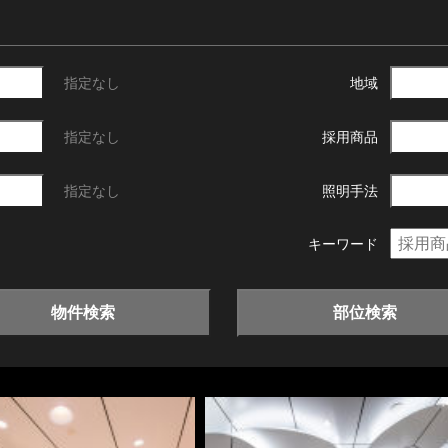
指定なし
地域
指定なし
採用商品
指定なし
照明手法
キーワード
物件検索
部位検索