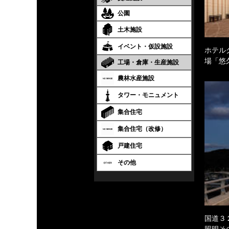
公園
土木施設
イベント・仮設施設
ホテル
場「悠
工場・倉庫・生産施設
農林水産施設
タワー・モニュメント
集合住宅
集合住宅（改修）
戸建住宅
その他
国道３
照明そ