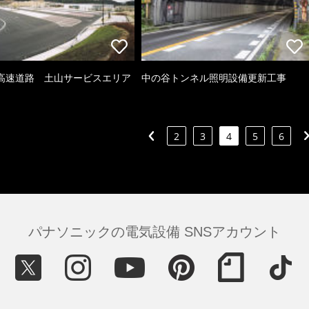
高速道路 土山サービスエリア
中の谷トンネル照明設備更新工事
2
3
4
5
6
パナソニックの電気設備 SNSアカウント