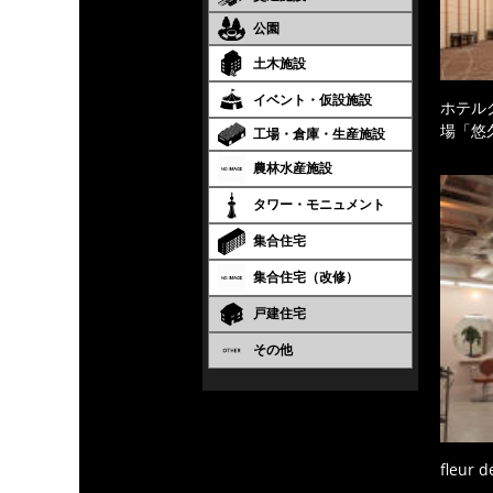
公園
土木施設
イベント・仮設施設
ホテル
場「悠
工場・倉庫・生産施設
農林水産施設
タワー・モニュメント
集合住宅
集合住宅（改修）
戸建住宅
その他
fleur de