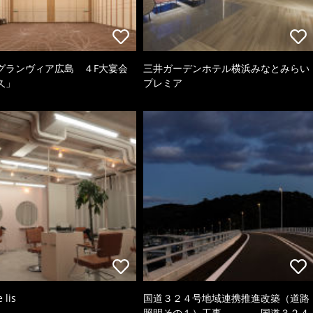
グランヴィア広島 ４F大宴会
三井ガーデンホテル横浜みなとみらい
久」
プレミア
 lis
国道３２４号地域連携推進改築（道路
照明その１）工事、 国道３２４