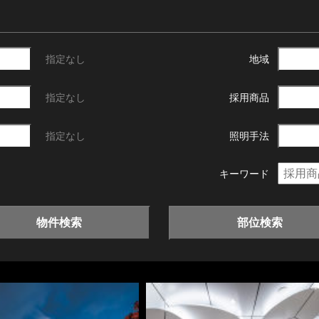
指定なし
地域
指定なし
採用商品
指定なし
照明手法
キーワード
物件検索
部位検索