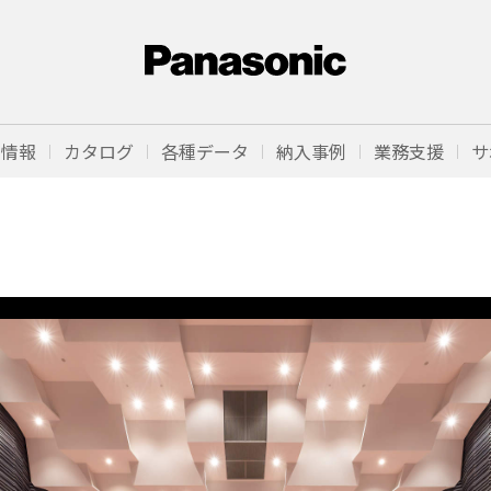
品情報
カタログ
各種データ
納入事例
業務支援
サ