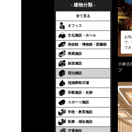
- 建物分類 -
全て見る
オフィス
文化施設・ホール
お気
で、
美術館・博物館・図書館
でき
商業施設
娯楽施設
小林古
プ
宿泊施設
冠婚葬祭式場
宗教施設・史跡
スポーツ施設
学校・教育施設
医療・福祉施設
交通施設