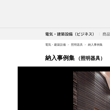
電気・建築設備（ビジネス）
商
電気・建築設備
照明器具
納入事例集
納入事例集
（照明器具）