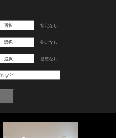
選択
指定なし
選択
指定なし
選択
指定なし