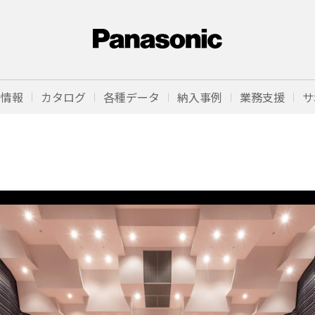
品情報
カタログ
各種データ
納入事例
業務支援
サ