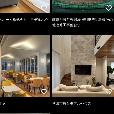
スホーム株式会社 モデルハウ
藤崎台県営野球場照明塔照明設備その
他改修工事他合併
ｌｅ
秋田市桜台モデルハウス