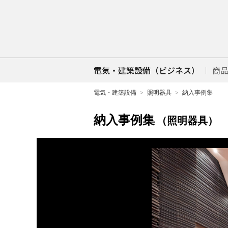
電気・建築設備（ビジネス）
商
電気・建築設備
照明器具
納入事例集
納入事例集
（照明器具）