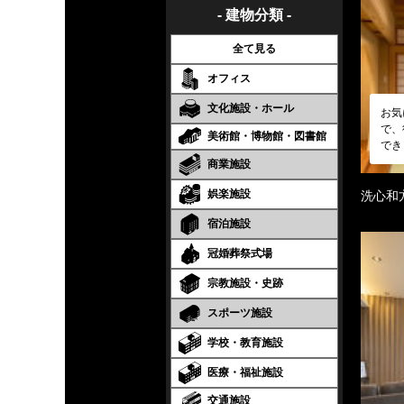
- 建物分類 -
全て見る
オフィス
文化施設・ホール
お気
で、
美術館・博物館・図書館
でき
商業施設
娯楽施設
洗心和
宿泊施設
冠婚葬祭式場
宗教施設・史跡
スポーツ施設
学校・教育施設
医療・福祉施設
交通施設