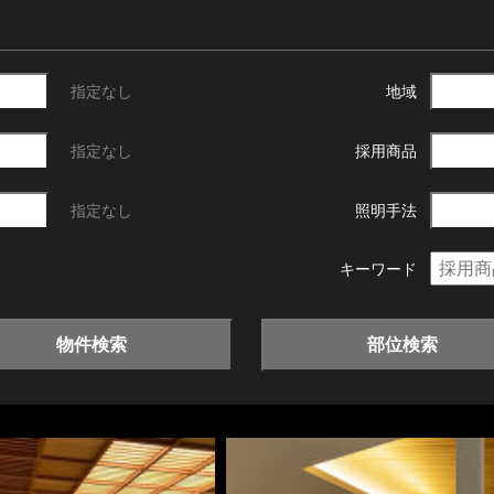
指定なし
地域
指定なし
採用商品
指定なし
照明手法
キーワード
物件検索
部位検索