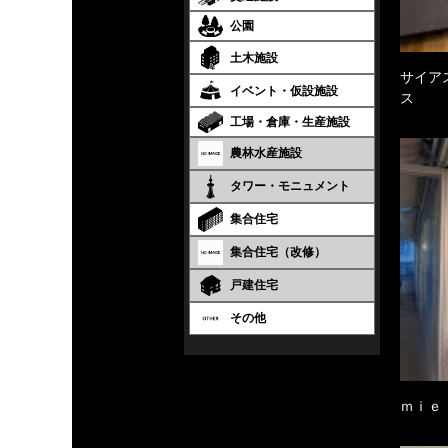
公園
土木施設
サイア
イベント・仮設施設
ス
工場・倉庫・生産施設
農林水産施設
タワー・モニュメント
集合住宅
集合住宅（改修）
戸建住宅
その他
ｍｉｅ