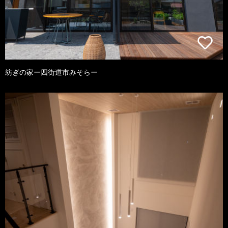
紡ぎの家ー四街道市みそらー