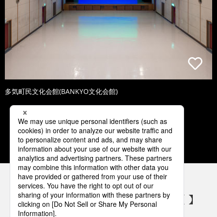
多気町民文化会館(BANKYO文化会館)
1
2
3
4
5
パナソニックの電気設備 SNSアカウント