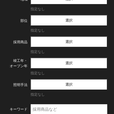
指定なし
選択
部位
指定なし
選択
採用商品
指定なし
竣工年・
選択
オープン年
指定なし
選択
照明手法
指定なし
キーワード