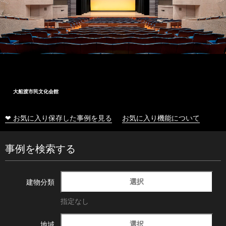
大船渡市民文化会館
❤ お気に入り保存した事例を見る
お気に入り機能について
事例を検索する
選択
建物分類
指定なし
選択
地域