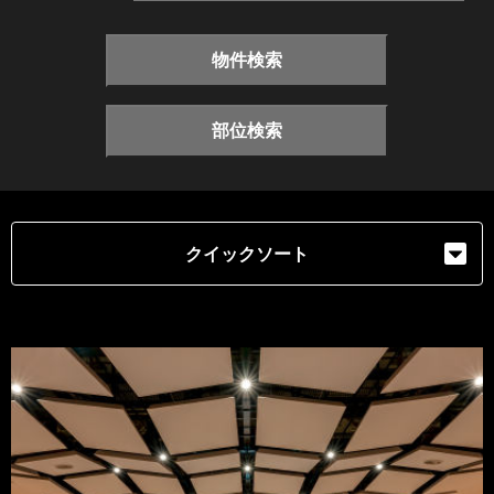
物件検索
部位検索
クイックソート