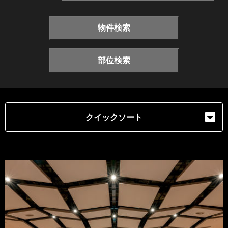
物件検索
部位検索
クイックソート