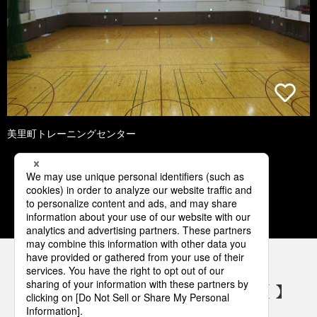
美里町トレーニングセンター
1
2
3
4
5
パナソニックの電気設備 SNSアカウント