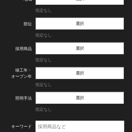
指定なし
選択
部位
指定なし
選択
採用商品
指定なし
竣工年・
選択
オープン年
指定なし
選択
照明手法
指定なし
キーワード