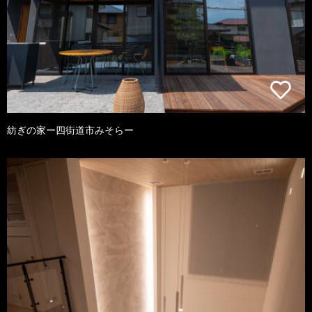
紡ぎの家ー四街道市みそらー