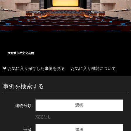
大船渡市民文化会館
❤ お気に入り保存した事例を見る
お気に入り機能について
事例を検索する
選択
建物分類
指定なし
選択
地域