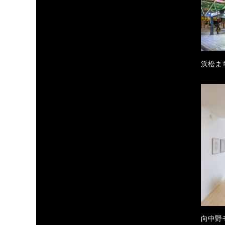
浜松ま
向中野