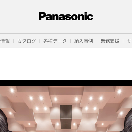
品情報
カタログ
各種データ
納入事例
業務支援
サ