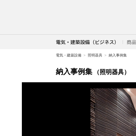
電気・建築設備（ビジネス）
商
電気・建築設備
照明器具
納入事例集
納入事例集
（照明器具）