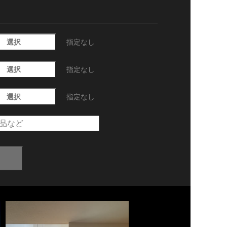
選択
指定なし
選択
指定なし
選択
指定なし