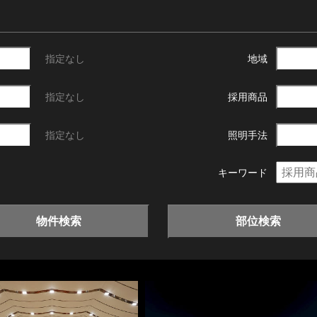
指定なし
地域
指定なし
採用商品
指定なし
照明手法
キーワード
物件検索
部位検索