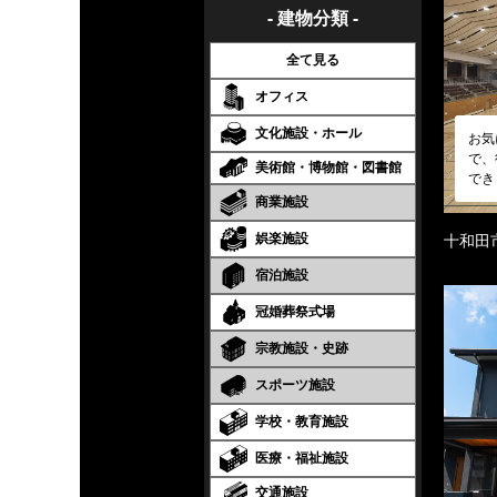
- 建物分類 -
全て見る
オフィス
文化施設・ホール
お気
で、
美術館・博物館・図書館
でき
商業施設
娯楽施設
十和田
宿泊施設
冠婚葬祭式場
宗教施設・史跡
スポーツ施設
学校・教育施設
医療・福祉施設
交通施設