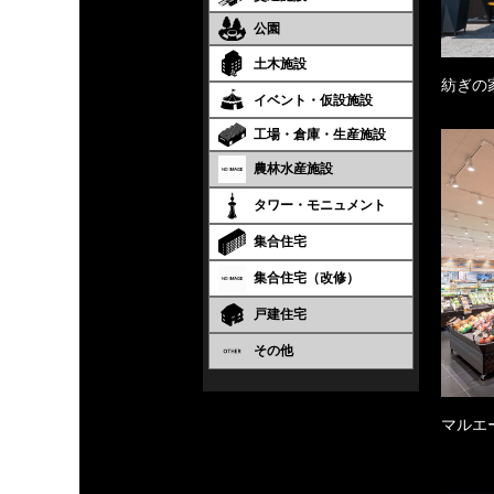
公園
土木施設
紡ぎの
イベント・仮設施設
工場・倉庫・生産施設
農林水産施設
タワー・モニュメント
集合住宅
集合住宅（改修）
戸建住宅
その他
マルエ