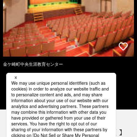
金ケ崎町中央生涯教育センター
1
2
3
4
5
パナソニックの電気設備 SNSアカウント