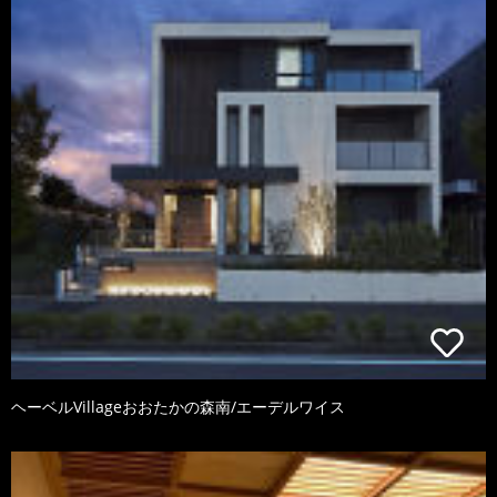
ヘーベルVillageおおたかの森南/エーデルワイス