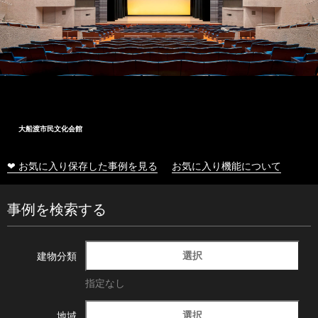
大船渡市民文化会館
❤ お気に入り保存した事例を見る
お気に入り機能について
事例を検索する
選択
建物分類
指定なし
選択
地域