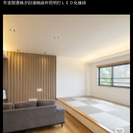
市道開運橋夕顔瀬橋線外照明灯ＬＥＤ化修繕