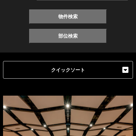
物件検索
部位検索
クイックソート