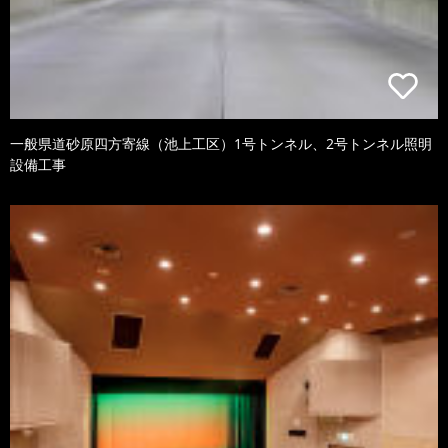
一般県道砂原四方寄線（池上工区）1号トンネル、2号トンネル照明
設備工事