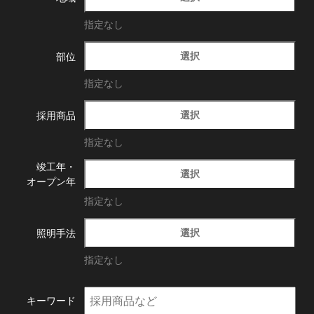
指定なし
選択
部位
指定なし
選択
採用商品
指定なし
竣工年・
選択
オープン年
指定なし
選択
照明手法
指定なし
キーワード