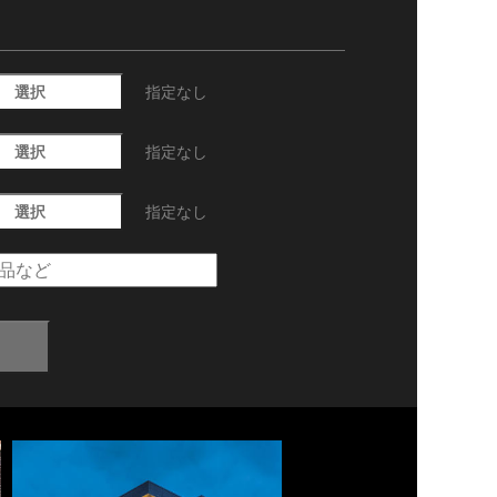
選択
指定なし
選択
指定なし
選択
指定なし