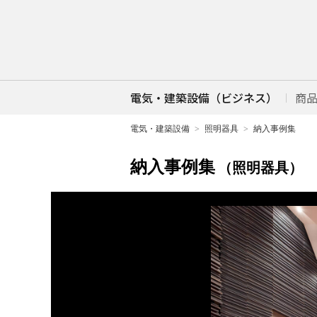
電気・建築設備（ビジネス）
商
電気・建築設備
照明器具
納入事例集
納入事例集
（照明器具）