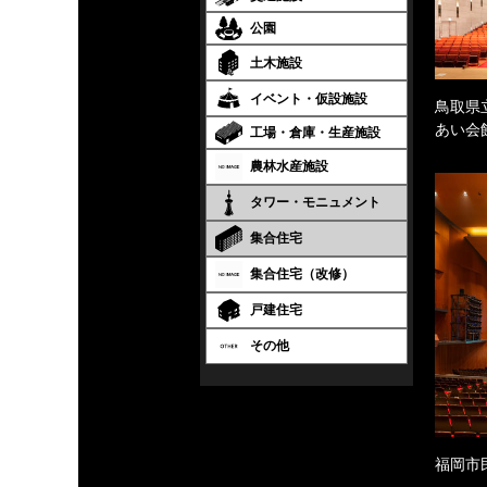
公園
土木施設
イベント・仮設施設
鳥取県
あい会
工場・倉庫・生産施設
農林水産施設
タワー・モニュメント
集合住宅
集合住宅（改修）
戸建住宅
その他
福岡市