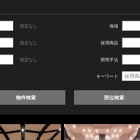
指定なし
地域
指定なし
採用商品
指定なし
照明手法
キーワード
物件検索
部位検索