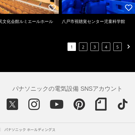
民文化会館ルミエールホール
八戸市視聴覚センター児童科学館
1
2
3
4
5
パナソニックの電気設備 SNSアカウント
パナソニック ホールディングス