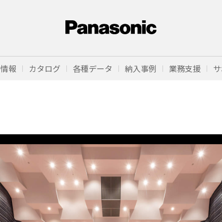
品情報
カタログ
各種データ
納入事例
業務支援
サ