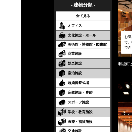
- 建物分類 -
全て見る
オフィス
文化施設・ホール
お気
で、
美術館・博物館・図書館
でき
商業施設
娯楽施設
羽後町
宿泊施設
冠婚葬祭式場
宗教施設・史跡
スポーツ施設
学校・教育施設
医療・福祉施設
交通施設