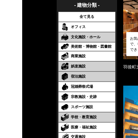
- 建物分類 -
全て見る
オフィス
文化施設・ホール
お気
で、
美術館・博物館・図書館
でき
商業施設
娯楽施設
羽後町
宿泊施設
冠婚葬祭式場
宗教施設・史跡
スポーツ施設
学校・教育施設
医療・福祉施設
交通施設