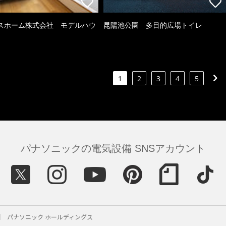
スホーム株式会社 モデルハウ
昆陽池公園 多目的広場トイレ
1
2
3
4
5
パナソニックの電気設備 SNSアカウント
パナソニック ホールディングス