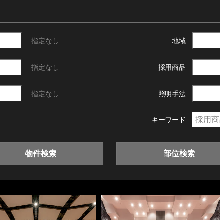
指定なし
地域
指定なし
採用商品
指定なし
照明手法
キーワード
物件検索
部位検索