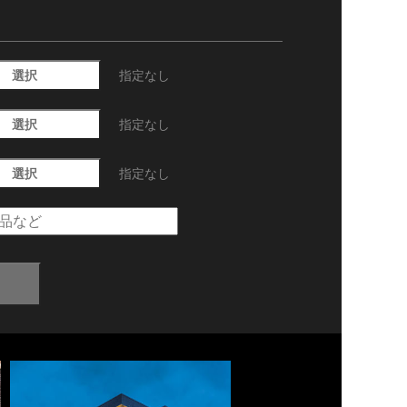
選択
指定なし
選択
指定なし
選択
指定なし