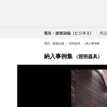
電気・建築設備（ビジネス）
商
電気・建築設備
照明器具
納入事例集
納入事例集
（照明器具）