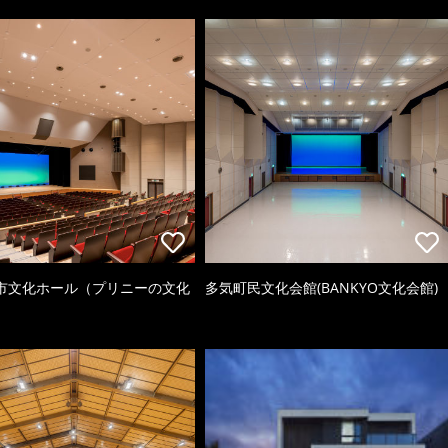
市文化ホール（プリニーの文化
多気町民文化会館(BANKYO文化会館)
）