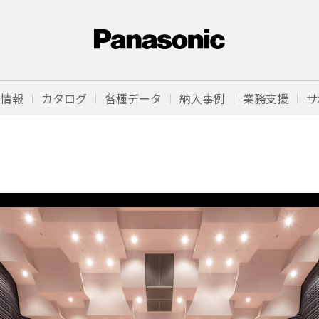
品情報
カタログ
各種データ
納入事例
業務支援
サ