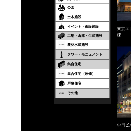
公園
土木施設
イベント・仮設施設
東京エ
棟
工場・倉庫・生産施設
農林水産施設
タワー・モニュメント
集合住宅
集合住宅（改修）
戸建住宅
その他
中日ビ