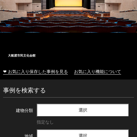
大船渡市民文化会館
❤ お気に入り保存した事例を見る
お気に入り機能について
事例を検索する
選択
建物分類
指定なし
選択
地域