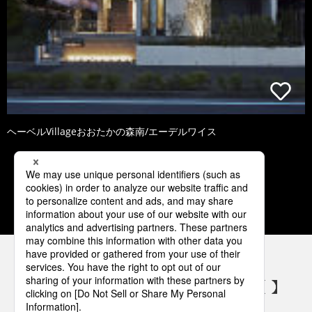
ヘーベルVillageおおたかの森南/エーデルワイス
1
2
3
4
5
パナソニックの電気設備 SNSアカウント