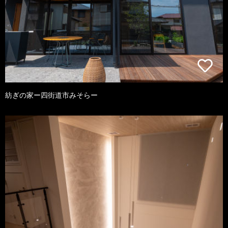
紡ぎの家ー四街道市みそらー