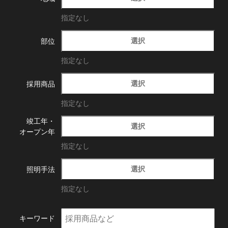
指定なし
選択
部位
指定なし
選択
採用商品
指定なし
竣工年・
選択
オープン年
指定なし
選択
照明手法
指定なし
キーワード