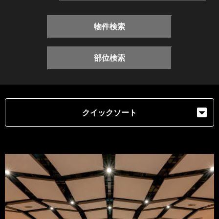
物件検索
部位検索
クイックソート