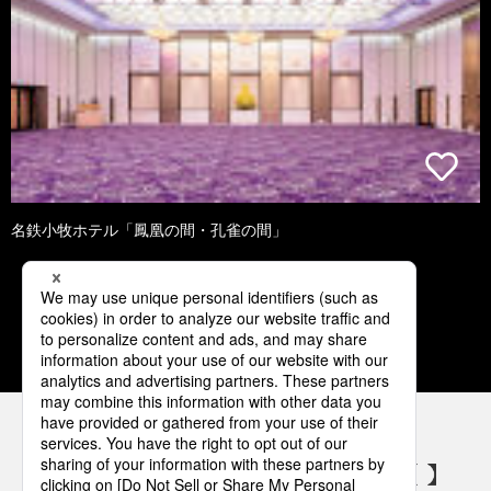
名鉄小牧ホテル「鳳凰の間・孔雀の間」
2
3
4
5
6
パナソニックの電気設備 SNSアカウント