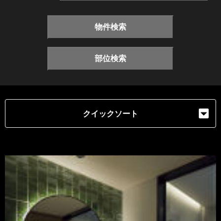
物件検索
部位検索
クイックソート