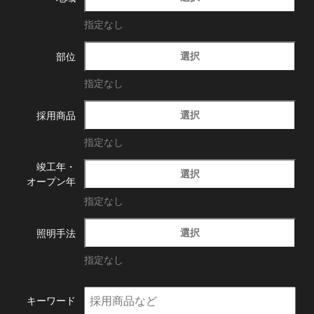
指定なし
選択
部位
指定なし
選択
採用商品
指定なし
竣工年・
選択
オープン年
指定なし
選択
照明手法
指定なし
キーワード