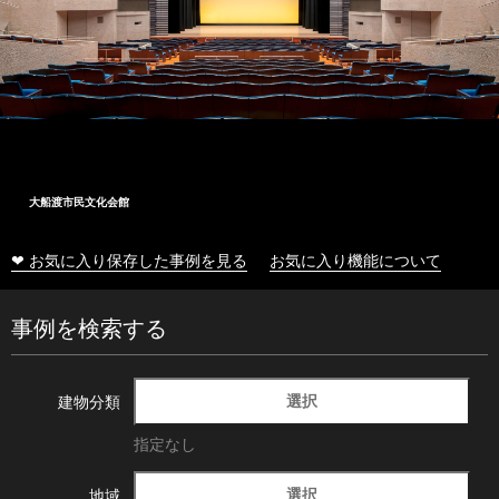
大船渡市民文化会館
❤ お気に入り保存した事例を見る
お気に入り機能について
事例を検索する
選択
建物分類
指定なし
選択
地域