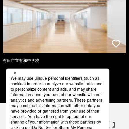
有田市立有和中学校
1
2
3
4
5
パナソニックの電気設備 SNSアカウント