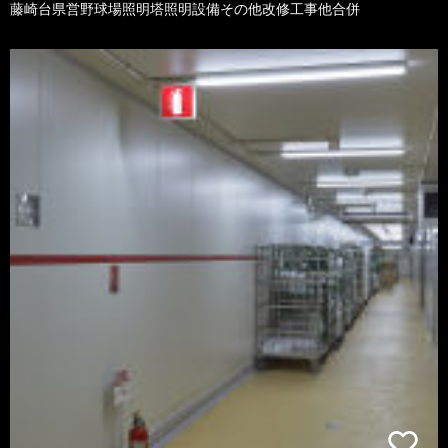
藤崎台県営野球場照明塔照明設備その他改修工事他合併