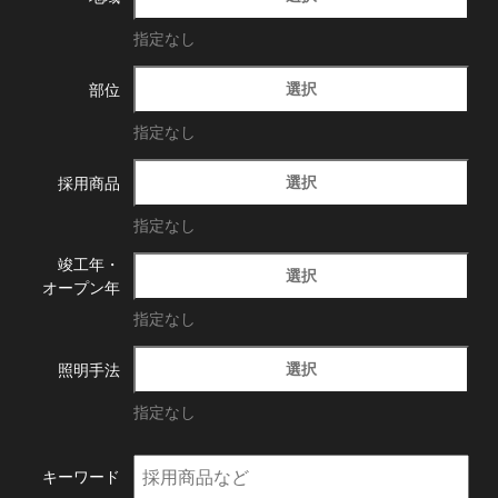
指定なし
選択
部位
指定なし
選択
採用商品
指定なし
竣工年・
選択
オープン年
指定なし
選択
照明手法
指定なし
キーワード