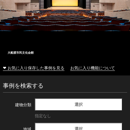
大船渡市民文化会館
❤ お気に入り保存した事例を見る
お気に入り機能について
事例を検索する
選択
建物分類
指定なし
選択
地域