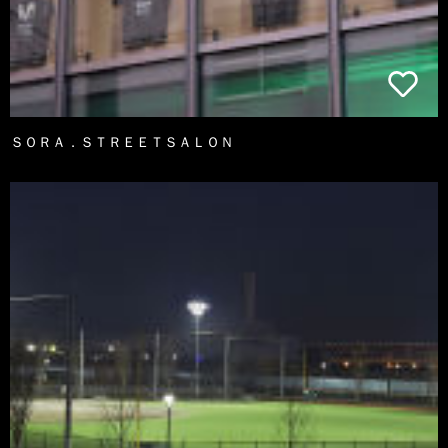
ＳＯＲＡ．ＳＴＲＥＥＴＳＡＬＯＮ