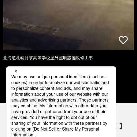
北海道札幌月寒高等学校屋外照明設備改修工事
3
4
5
6
7
パナソニックの電気設備 SNSアカウント