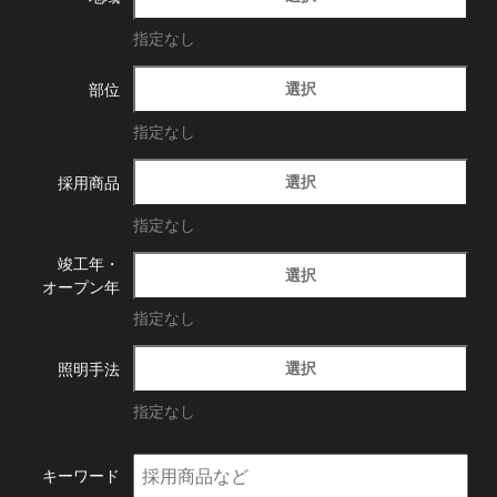
指定なし
選択
部位
指定なし
選択
採用商品
指定なし
竣工年・
選択
オープン年
指定なし
選択
照明手法
指定なし
キーワード