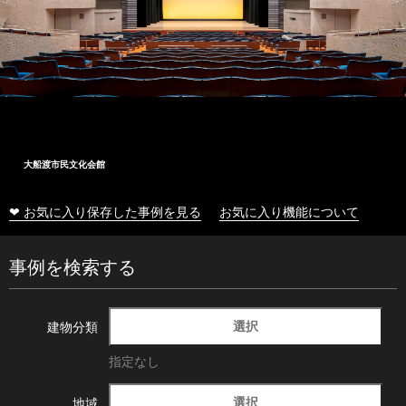
大船渡市民文化会館
❤ お気に入り保存した事例を見る
お気に入り機能について
事例を検索する
選択
建物分類
指定なし
選択
地域