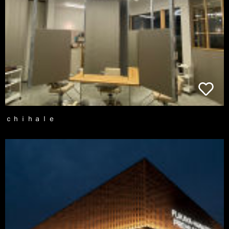
ｃｈｉｈａｌｅ