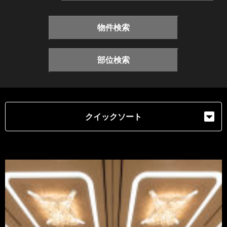
物件検索
部位検索
クイックソート