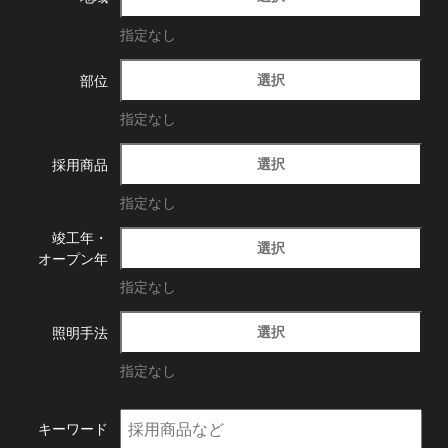
指定なし
選択
部位
指定なし
選択
採用商品
指定なし
竣工年・
選択
オープン年
指定なし
選択
照明手法
指定なし
キーワード