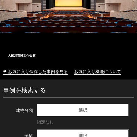
大船渡市民文化会館
❤ お気に入り保存した事例を見る
お気に入り機能について
事例を検索する
選択
建物分類
指定なし
選択
地域