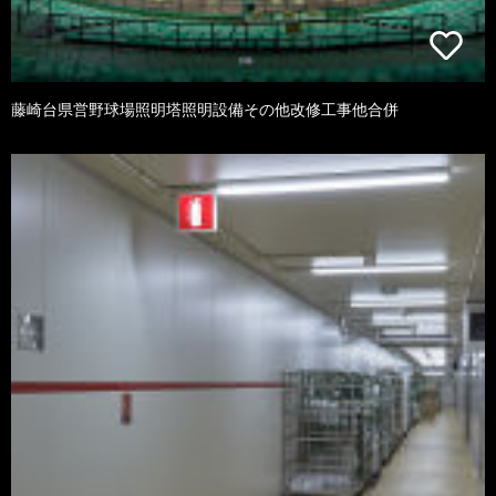
藤崎台県営野球場照明塔照明設備その他改修工事他合併