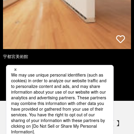
宇都宮美術館
1
2
3
4
5
パナソニックの電気設備 SNSアカウント