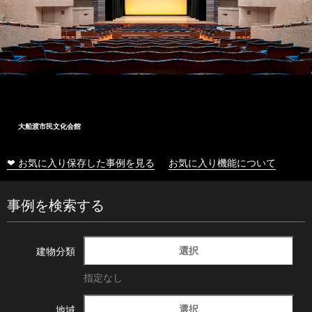
大船渡市民文化会館
❤ お気に入り保存した事例を見る
お気に入り機能について
事例を検索する
選択
建物分類
指定なし
選択
地域