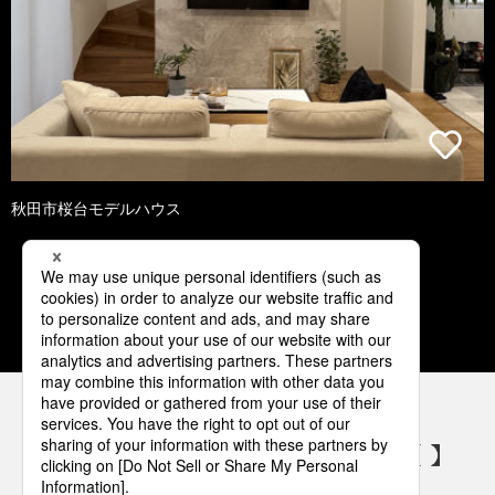
秋田市桜台モデルハウス
1
2
3
4
5
パナソニックの電気設備 SNSアカウント