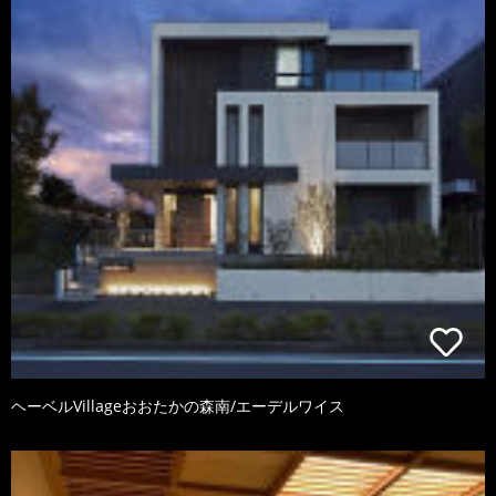
ヘーベルVillageおおたかの森南/エーデルワイス