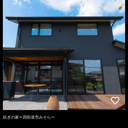
紡ぎの家ー四街道市みそらー