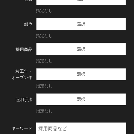
指定なし
選択
部位
指定なし
選択
採用商品
指定なし
竣工年・
選択
オープン年
指定なし
選択
照明手法
指定なし
キーワード