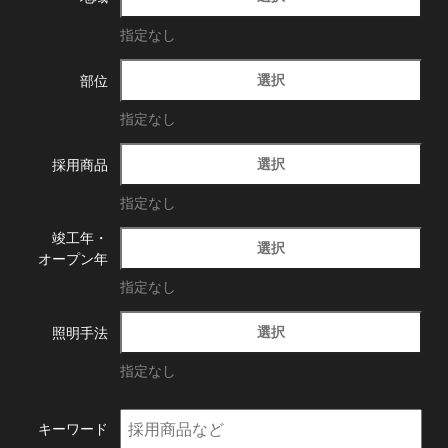
指定なし
選択
部位
指定なし
選択
採用商品
指定なし
竣工年・
選択
オープン年
指定なし
選択
照明手法
指定なし
キーワード