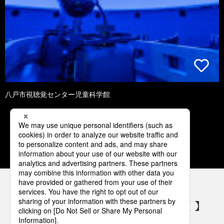
八戸市視聴覚センター児童科学館
1
2
3
4
5
パナソニックの電気設備 SNSアカウント