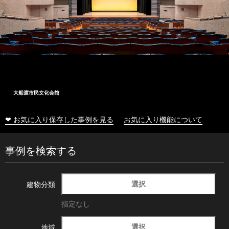
大船渡市民文化会館
❤ お気に入り保存した事例を見る
お気に入り機能について
事例を検索する
選択
建物分類
指定なし
選択
地域