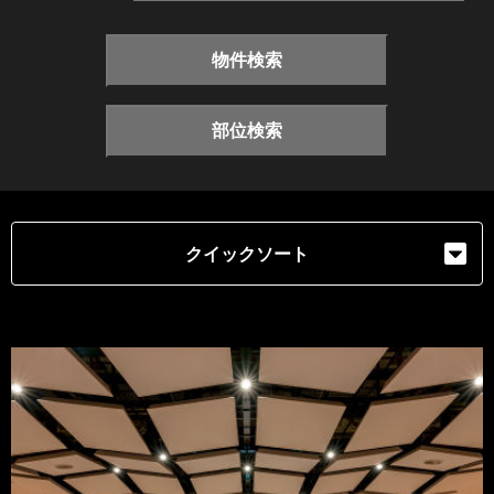
物件検索
部位検索
クイックソート