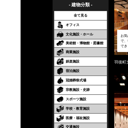
- 建物分類 -
全て見る
オフィス
文化施設・ホール
お気
で、
美術館・博物館・図書館
でき
商業施設
娯楽施設
羽後町
宿泊施設
冠婚葬祭式場
宗教施設・史跡
スポーツ施設
学校・教育施設
医療・福祉施設
交通施設