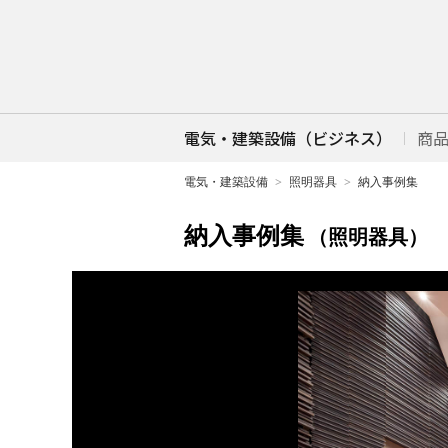
電気・建築設備（ビジネス）
商
電気・建築設備
照明器具
納入事例集
納入事例集
（照明器具）