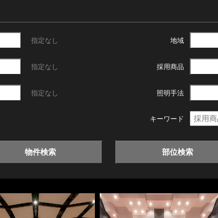
指定なし
地域
指定なし
採用商品
指定なし
照明手法
キーワード
物件検索
部位検索