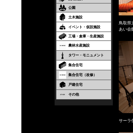
公園
土木施設
鳥取県
イベント・仮設施設
あい会
工場・倉庫・生産施設
農林水産施設
タワー・モニュメント
集合住宅
集合住宅（改修）
戸建住宅
その他
サーラ