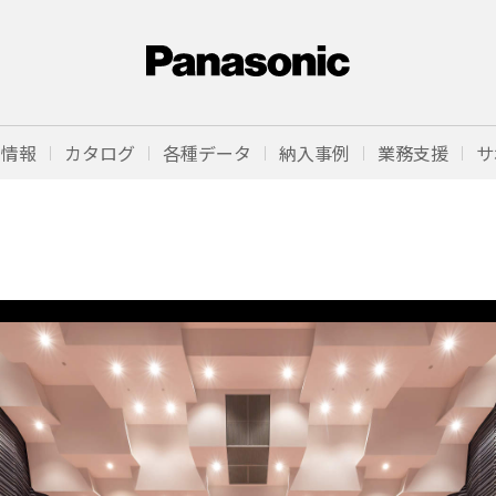
品情報
カタログ
各種データ
納入事例
業務支援
サ