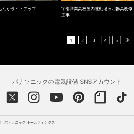
ちなかライトアップ
宇部商業高校屋内運動場照明器具改修
工事
1
2
3
4
5
パナソニックの電気設備 SNSアカウント
パナソニック ホールディングス