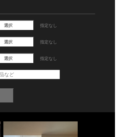
選択
指定なし
選択
指定なし
選択
指定なし