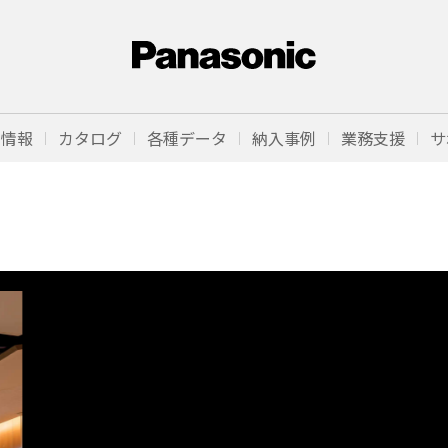
品情報
カタログ
各種データ
納入事例
業務支援
サ