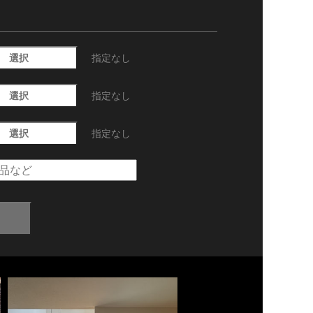
選択
指定なし
選択
指定なし
選択
指定なし