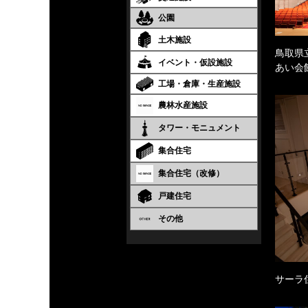
公園
土木施設
鳥取県
イベント・仮設施設
あい会
工場・倉庫・生産施設
農林水産施設
タワー・モニュメント
集合住宅
集合住宅（改修）
戸建住宅
その他
サーラ