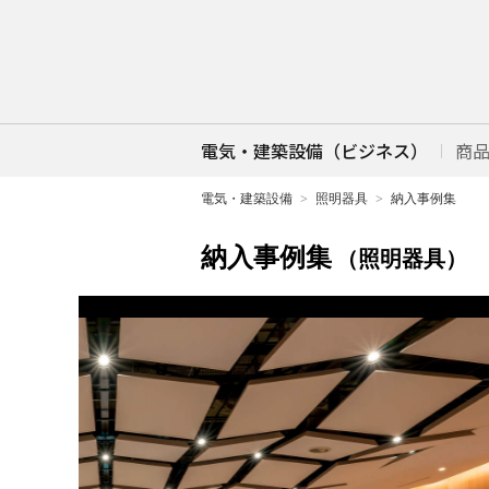
電気・建築設備（ビジネス）
商
電気・建築設備
照明器具
納入事例集
納入事例集
（照明器具）