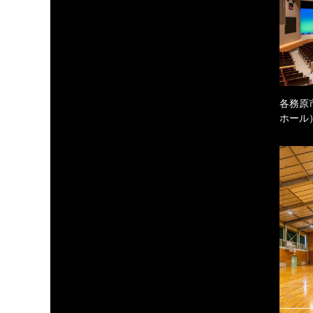
各務原
ホール