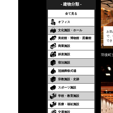
- 建物分類 -
全て見る
オフィス
文化施設・ホール
お気
で、
美術館・博物館・図書館
でき
商業施設
娯楽施設
羽後町
宿泊施設
冠婚葬祭式場
宗教施設・史跡
スポーツ施設
学校・教育施設
医療・福祉施設
交通施設