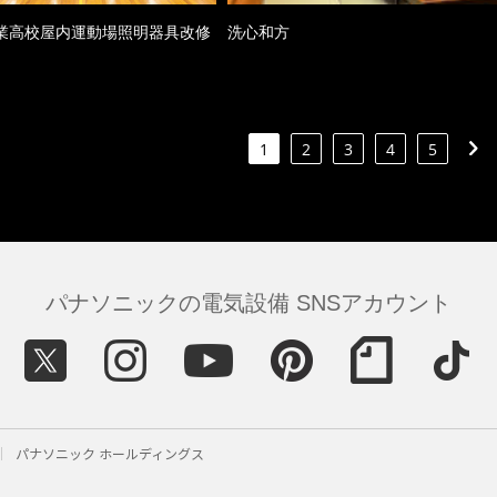
業高校屋内運動場照明器具改修
洗心和方
1
2
3
4
5
パナソニックの電気設備 SNSアカウント
パナソニック ホールディングス