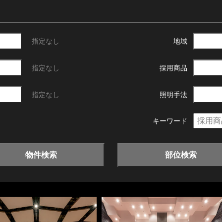
指定なし
地域
指定なし
採用商品
指定なし
照明手法
キーワード
物件検索
部位検索