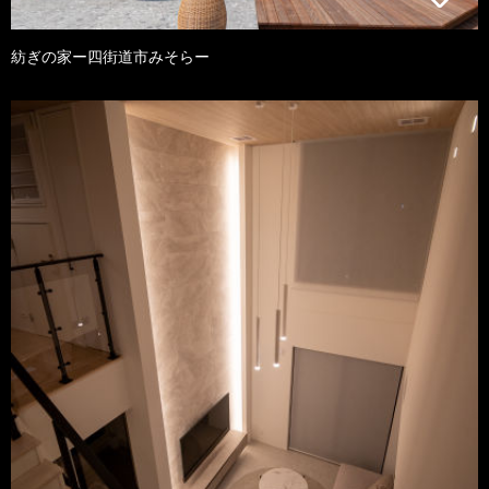
紡ぎの家ー四街道市みそらー