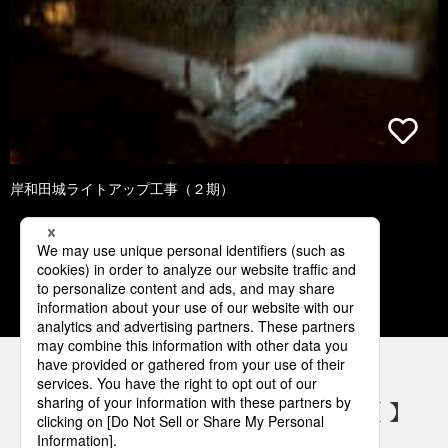
岸和田城ライトアップ工事（２期）
1
2
3
4
5
パナソニックの電気設備 SNSアカウント