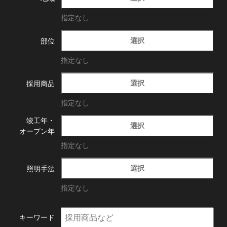
指定なし
選択
部位
指定なし
選択
採用商品
指定なし
竣工年・
選択
オープン年
指定なし
選択
照明手法
指定なし
キーワード