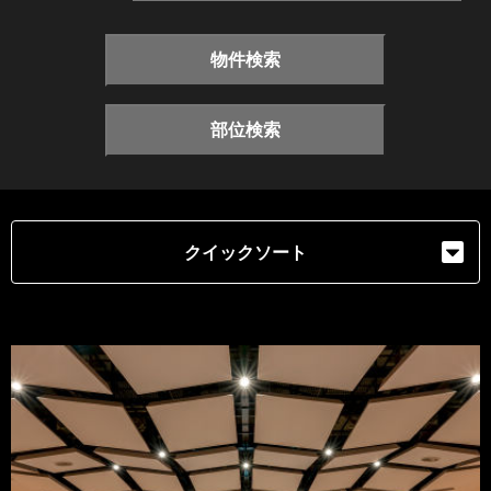
物件検索
部位検索
クイックソート