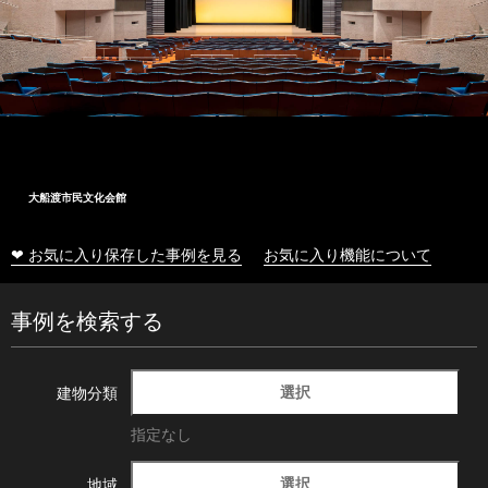
大船渡市民文化会館
❤ お気に入り保存した事例を見る
お気に入り機能について
事例を検索する
選択
建物分類
指定なし
選択
地域