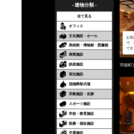
- 建物分類 -
全て見る
オフィス
文化施設・ホール
お気
で、
美術館・博物館・図書館
でき
商業施設
娯楽施設
羽後町
宿泊施設
冠婚葬祭式場
宗教施設・史跡
スポーツ施設
学校・教育施設
医療・福祉施設
交通施設