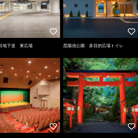
前地下道 東広場
昆陽池公園 多目的広場トイレ