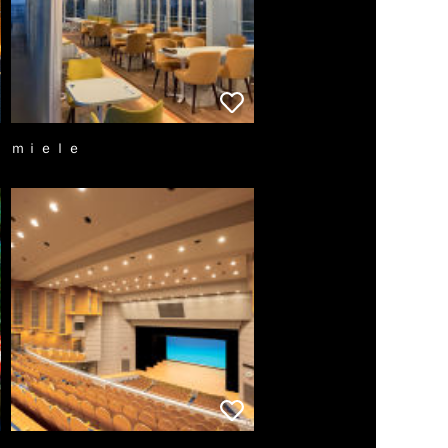
ｍｉｅｌｅ