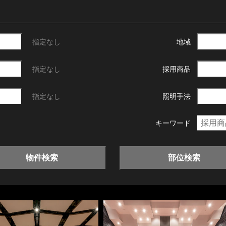
指定なし
地域
指定なし
採用商品
指定なし
照明手法
キーワード
物件検索
部位検索