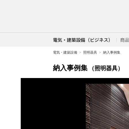
電気・建築設備（ビジネス）
商
電気・建築設備
照明器具
納入事例集
納入事例集
（照明器具）