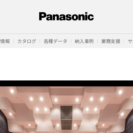
品情報
カタログ
各種データ
納入事例
業務支援
サ