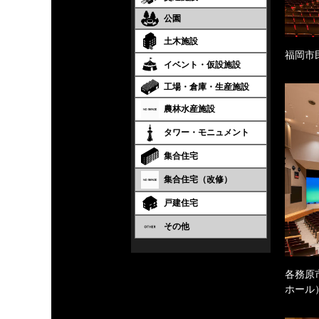
公園
土木施設
福岡市
イベント・仮設施設
工場・倉庫・生産施設
農林水産施設
タワー・モニュメント
集合住宅
集合住宅（改修）
戸建住宅
その他
各務原
ホール