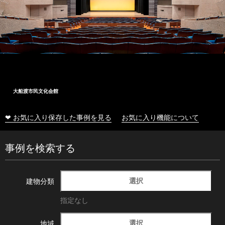
大船渡市民文化会館
❤ お気に入り保存した事例を見る
お気に入り機能について
事例を検索する
選択
建物分類
指定なし
選択
地域