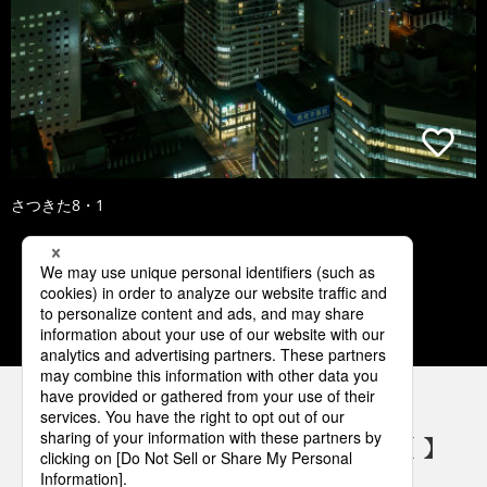
さつきた8・1
1
2
3
4
5
パナソニックの電気設備 SNSアカウント