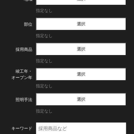
指定なし
選択
部位
指定なし
選択
採用商品
指定なし
竣工年・
選択
オープン年
指定なし
選択
照明手法
指定なし
キーワード