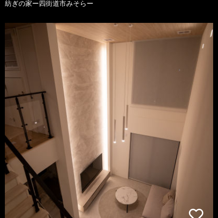
紡ぎの家ー四街道市みそらー