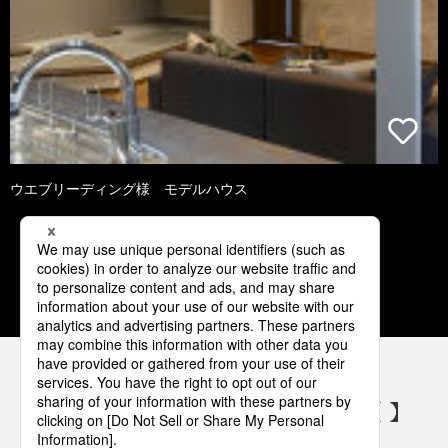
ウエブリーディング様 モデルハウス
1
2
3
4
5
パナソニックの電気設備 SNSアカウント