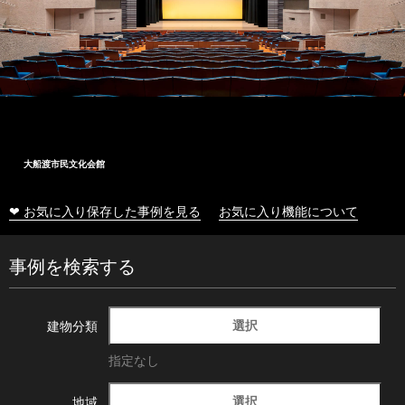
大船渡市民文化会館
❤ お気に入り保存した事例を見る
お気に入り機能について
事例を検索する
選択
建物分類
指定なし
選択
地域