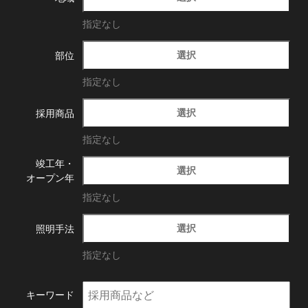
指定なし
選択
部位
指定なし
選択
採用商品
指定なし
竣工年・
選択
オープン年
指定なし
選択
照明手法
指定なし
キーワード