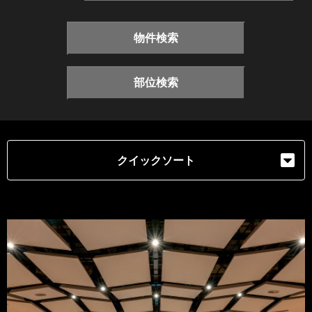
物件検索
部位検索
クイックソート