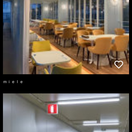
ｍｉｅｌｅ