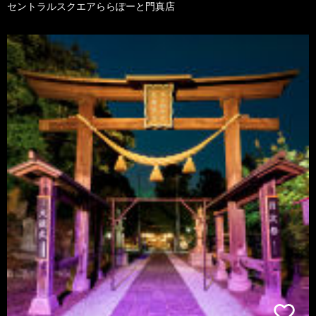
セントラルスクエアららぽーと門真店