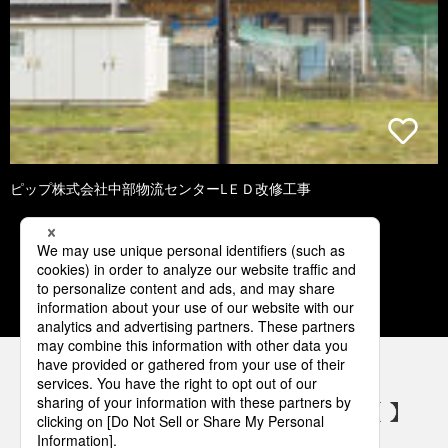
ピップ株式会社中部物流センターLＥＤ改修工事
1
2
3
4
5
パナソニックの電気設備 SNSアカウント