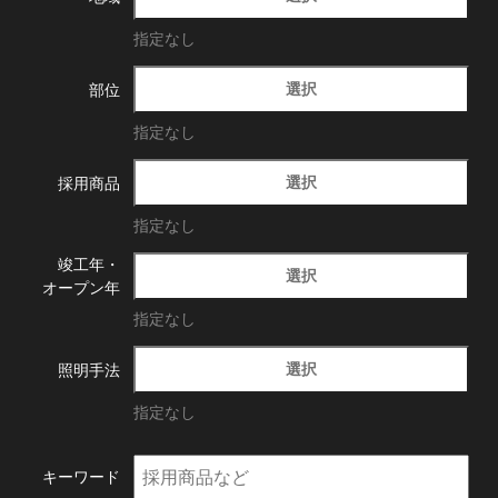
指定なし
選択
部位
指定なし
選択
採用商品
指定なし
竣工年・
選択
オープン年
指定なし
選択
照明手法
指定なし
キーワード