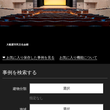
大船渡市民文化会館
❤ お気に入り保存した事例を見る
お気に入り機能について
事例を検索する
選択
建物分類
指定なし
選択
地域