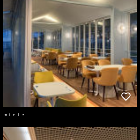
ｍｉｅｌｅ