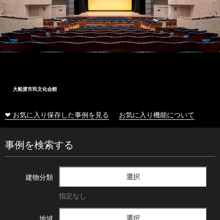
大船渡市民文化会館
❤ お気に入り保存した事例を見る
お気に入り機能について
事例を検索する
選択
建物分類
指定なし
選択
地域