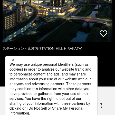
ステーションヒル枚方(STATION HILL HIRAKATA)
1
2
3
4
5
パナソニックの電気設備 SNSアカウント