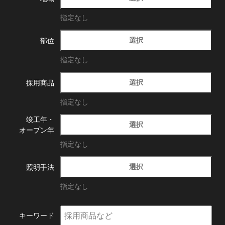
指定なし
選択
部位
指定なし
選択
採用商品
指定なし
竣工年・
選択
オープン年
指定なし
選択
照明手法
指定なし
キーワード