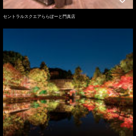
セントラルスクエアららぽーと門真店