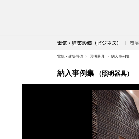
電気・建築設備（ビジネス）
商
電気・建築設備
照明器具
納入事例集
納入事例集
（照明器具）