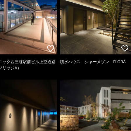
ニック西三荘駅前ビル上空通路
積水ハウス シャーメゾン FLORA
ブリッジA）