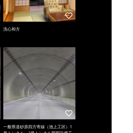
洗心和方
一般県道砂原四方寄線（池上工区）1
号トンネル、2号トンネル照明設備工