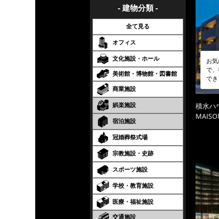
- 建物分類 -
全て見る
オフィス
文化施設・ホール
お気
で、
美術館・博物館・図書館
でき
商業施設
娯楽施設
積水ハ
MAISO
宿泊施設
冠婚葬祭式場
宗教施設・史跡
スポーツ施設
学校・教育施設
医療・福祉施設
交通施設