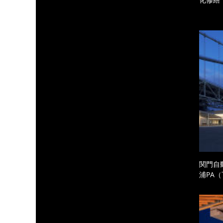
関門自
浦PA