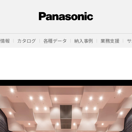
品情報
カタログ
各種データ
納入事例
業務支援
サ