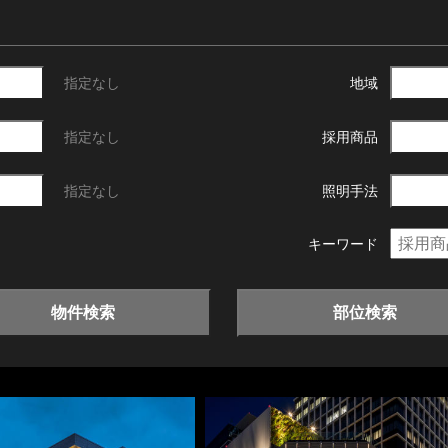
指定なし
地域
指定なし
採用商品
指定なし
照明手法
キーワード
物件検索
部位検索