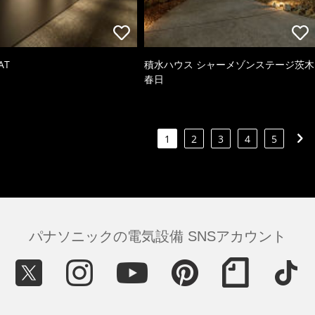
AT
積水ハウス シャーメゾンステージ茨木
春日
1
2
3
4
5
パナソニックの電気設備 SNSアカウント