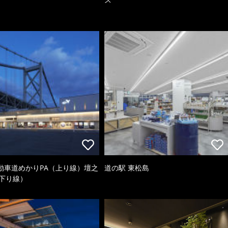
動車道めかりPA（上り線）壇之
道の駅 東松島
（下り線）