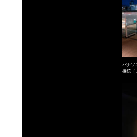
パナソ
接続（