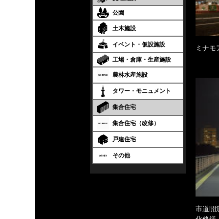
公園
土木施設
イベント・仮設施設
ミナモ
工場・倉庫・生産施設
農林水産施設
タワー・モニュメント
集合住宅
集合住宅（改修）
戸建住宅
その他
市道開
化修繕