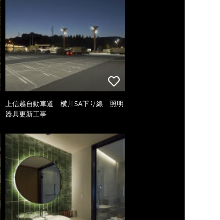
上信越自動車道 横川SA下り線 照明
器具更新工事