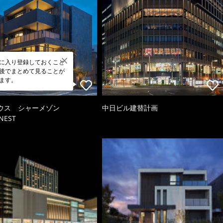
に入り登録しておくこと
後でまとめて見ることが
ます。
ウス シャーメゾン
中日ビル建替計画
NEST