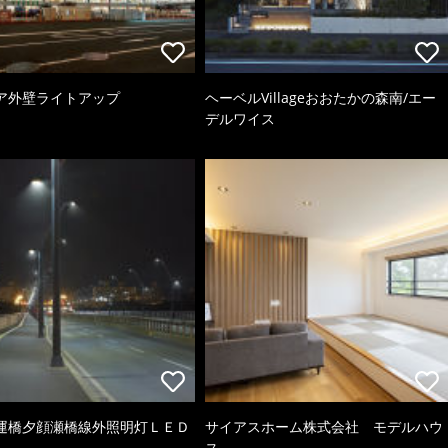
ア外壁ライトアップ
ヘーベルVillageおおたかの森南/エー
デルワイス
運橋夕顔瀬橋線外照明灯ＬＥＤ
サイアスホーム株式会社 モデルハウ
ス