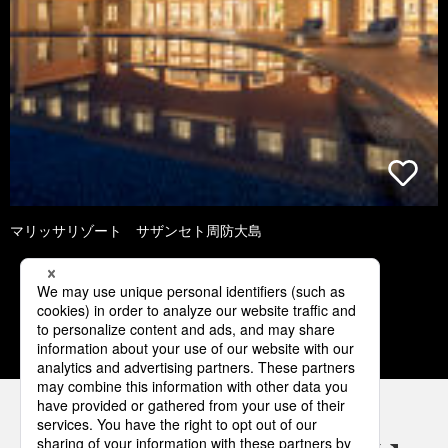
マリッサリゾート サザンセト周防大島
1
2
3
4
5
パナソニックの電気設備 SNSアカウント