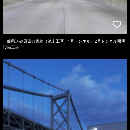
一般県道砂原四方寄線（池上工区）1号トンネル、2号トンネル照明
設備工事