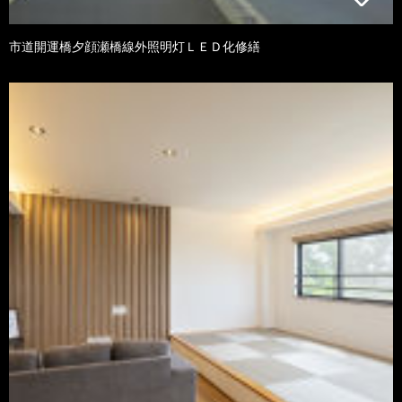
市道開運橋夕顔瀬橋線外照明灯ＬＥＤ化修繕