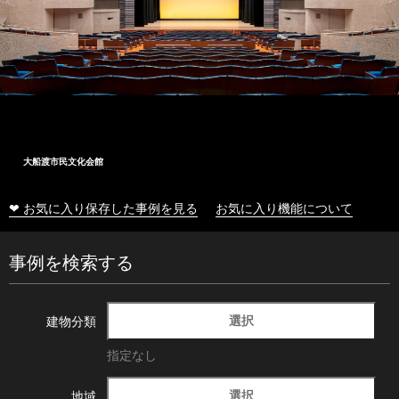
大船渡市民文化会館
❤ お気に入り保存した事例を見る
お気に入り機能について
事例を検索する
選択
建物分類
指定なし
選択
地域