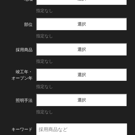
指定なし
選択
部位
指定なし
選択
採用商品
指定なし
竣工年・
選択
オープン年
指定なし
選択
照明手法
指定なし
キーワード