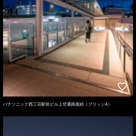
パナソニック西三荘駅前ビル上空通路接続（ブリッジA）