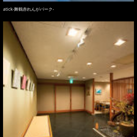
atick-舞鶴赤れんがパーク-