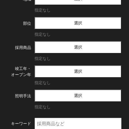
指定なし
選択
部位
指定なし
選択
採用商品
指定なし
竣工年・
選択
オープン年
指定なし
選択
照明手法
指定なし
キーワード