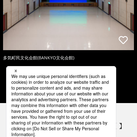
多気町民文化会館(BANKYO文化会館)
1
2
3
4
5
パナソニックの電気設備 SNSアカウント