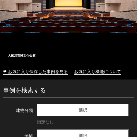
大船渡市民文化会館
❤ お気に入り保存した事例を見る
お気に入り機能について
事例を検索する
選択
建物分類
指定なし
選択
地域