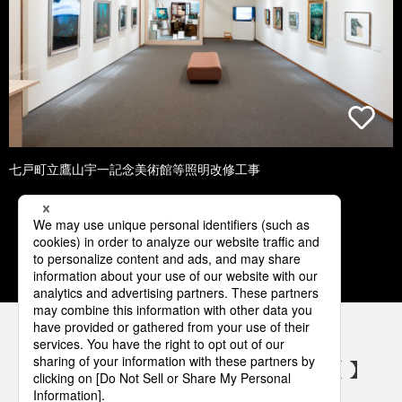
七戸町立鷹山宇一記念美術館等照明改修工事
1
2
3
4
5
パナソニックの電気設備 SNSアカウント