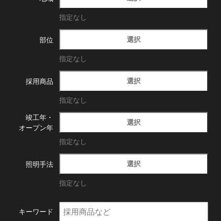
指定なし
選択
部位
指定なし
選択
採用商品
指定なし
竣工年・
選択
オープン年
指定なし
選択
照明手法
指定なし
キーワード