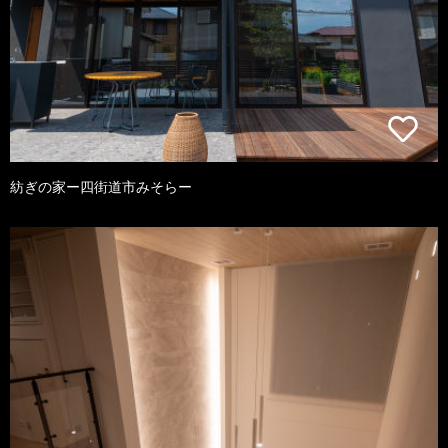
紡ぎの家ー四街道市みそらー