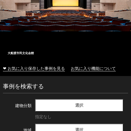
大船渡市民文化会館
❤ お気に入り保存した事例を見る
お気に入り機能について
事例を検索する
選択
建物分類
指定なし
選択
地域