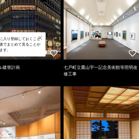
に入り登録しておくこと
後でまとめて見ることが
ます。
ル建替計画
七戸町立鷹山宇一記念美術館等照明改
修工事