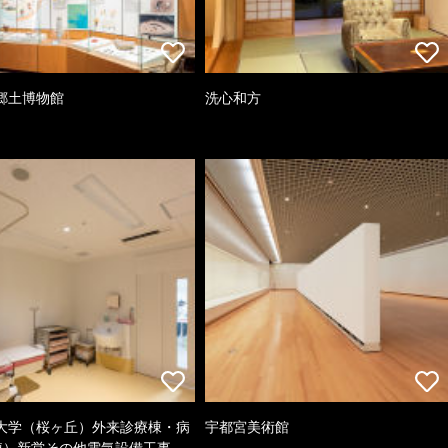
郷土博物館
洗心和方
大学（桜ヶ丘）外来診療棟・病
宇都宮美術館
棟）新営その他電気設備工事