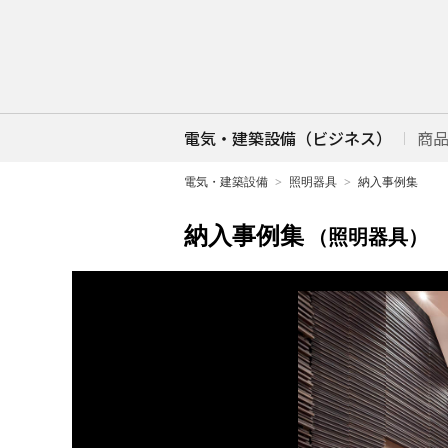
電気・建築設備（ビジネス）
商
電気・建築設備
照明器具
納入事例集
納入事例集
（照明器具）