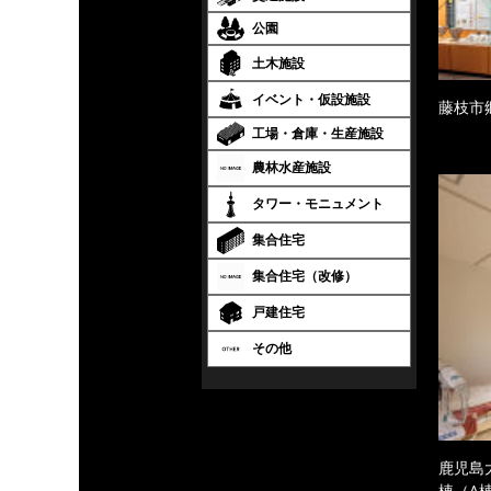
公園
土木施設
イベント・仮設施設
藤枝市
工場・倉庫・生産施設
農林水産施設
タワー・モニュメント
集合住宅
集合住宅（改修）
戸建住宅
その他
鹿児島
棟（A