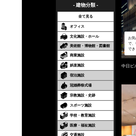
- 建物分類 -
全て見る
オフィス
文化施設・ホール
お気
で、
美術館・博物館・図書館
でき
商業施設
娯楽施設
中日ビ
宿泊施設
冠婚葬祭式場
宗教施設・史跡
スポーツ施設
学校・教育施設
医療・福祉施設
交通施設