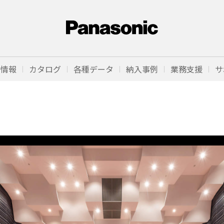
品情報
カタログ
各種データ
納入事例
業務支援
サ