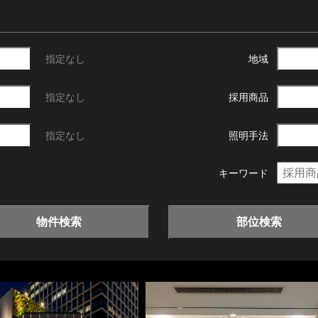
指定なし
地域
指定なし
採用商品
指定なし
照明手法
キーワード
物件検索
部位検索