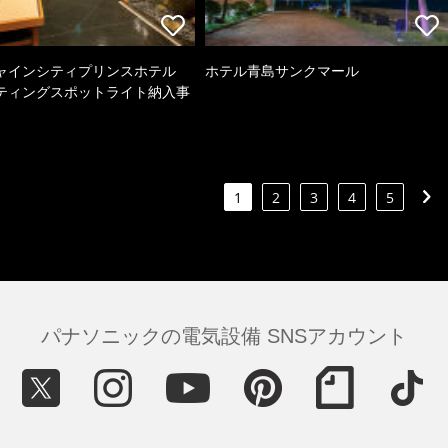
ャインシティプリンスホテル
ホテル青島サンクマール
ティングスポットライト納入事
1
2
3
4
5
パナソニックの電気設備 SNSアカウント