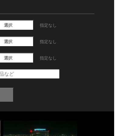
選択
指定なし
選択
指定なし
選択
指定なし