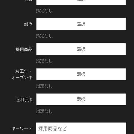
指定なし
選択
部位
指定なし
選択
採用商品
指定なし
竣工年・
選択
オープン年
指定なし
選択
照明手法
指定なし
キーワード