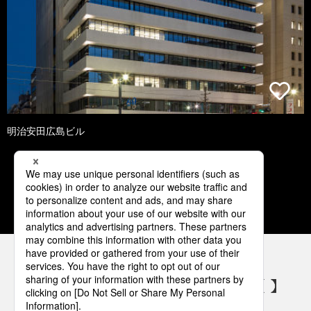
明治安田広島ビル
1
2
3
4
5
パナソニックの電気設備 SNSアカウント