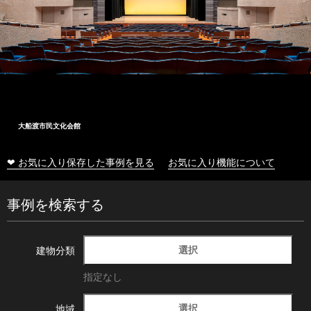
大船渡市民文化会館
❤ お気に入り保存した事例を見る
お気に入り機能について
事例を検索する
選択
建物分類
指定なし
選択
地域