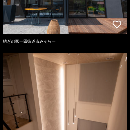
紡ぎの家ー四街道市みそらー