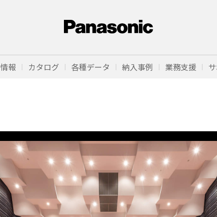
品情報
カタログ
各種データ
納入事例
業務支援
サ