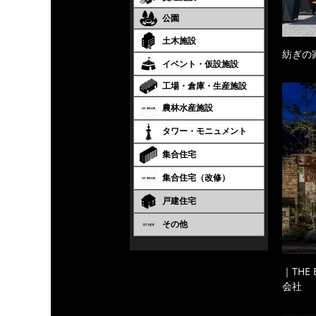
公園
土木施設
紡ぎの
イベント・仮設施設
工場・倉庫・生産施設
農林水産施設
タワー・モニュメント
集合住宅
集合住宅（改修）
戸建住宅
その他
｜THE
会社