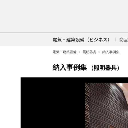
電気・建築設備（ビジネス）
商
電気・建築設備
照明器具
納入事例集
納入事例集
（照明器具）