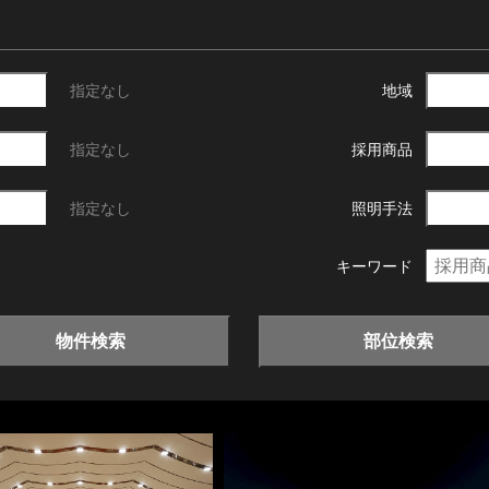
指定なし
地域
指定なし
採用商品
指定なし
照明手法
キーワード
物件検索
部位検索