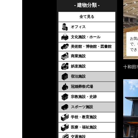
- 建物分類 -
全て見る
オフィス
文化施設・ホール
お気
で、
美術館・博物館・図書館
でき
商業施設
娯楽施設
十和田
宿泊施設
冠婚葬祭式場
宗教施設・史跡
スポーツ施設
学校・教育施設
医療・福祉施設
交通施設