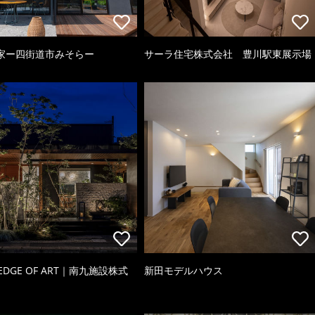
家ー四街道市みそらー
サーラ住宅株式会社 豊川駅東展示場
 EDGE OF ART｜南九施設株式
新田モデルハウス