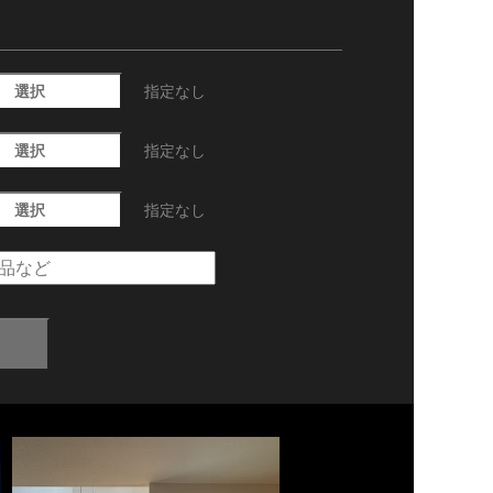
選択
指定なし
選択
指定なし
選択
指定なし