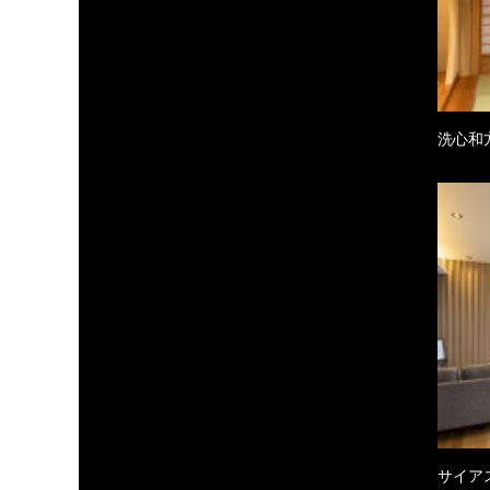
洗心和
サイア