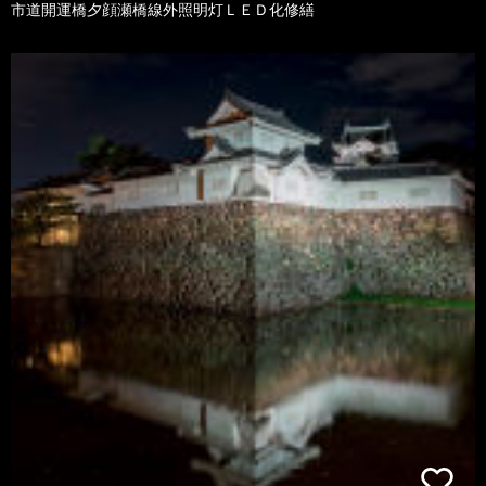
市道開運橋夕顔瀬橋線外照明灯ＬＥＤ化修繕