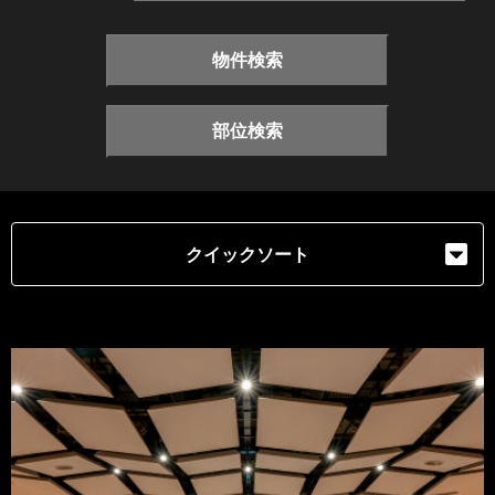
物件検索
部位検索
クイックソート