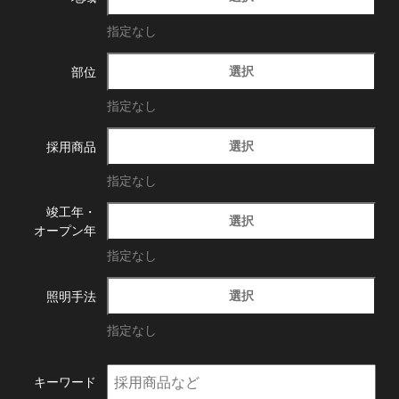
指定なし
選択
部位
指定なし
選択
採用商品
指定なし
竣工年・
選択
オープン年
指定なし
選択
照明手法
指定なし
キーワード