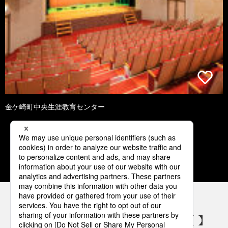
金ケ崎町中央生涯教育センター
1
2
3
4
5
パナソニックの電気設備 SNSアカウント