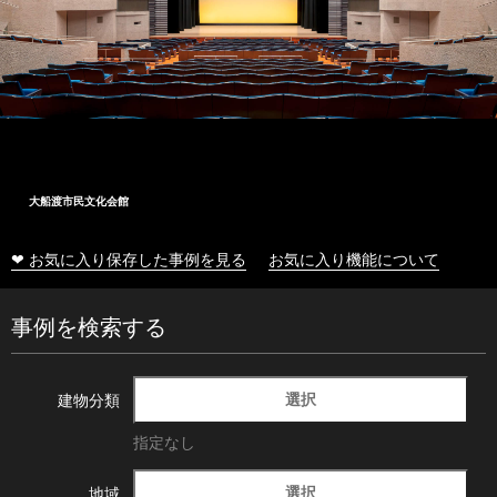
大船渡市民文化会館
❤ お気に入り保存した事例を見る
お気に入り機能について
事例を検索する
選択
建物分類
指定なし
選択
地域