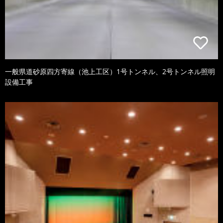
一般県道砂原四方寄線（池上工区）1号トンネル、2号トンネル照明
設備工事