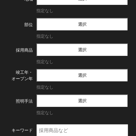
指定なし
選択
部位
指定なし
選択
採用商品
指定なし
竣工年・
選択
オープン年
指定なし
選択
照明手法
指定なし
キーワード