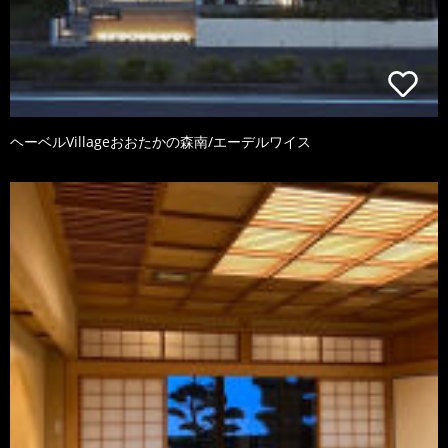
ヘーベルVillageおおたかの森南/エーデルワイス