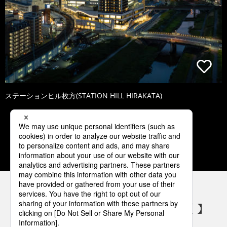
ステーションヒル枚方(STATION HILL HIRAKATA)
1
2
3
4
5
パナソニックの電気設備 SNSアカウント