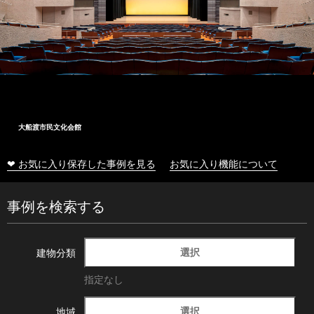
大船渡市民文化会館
❤ お気に入り保存した事例を見る
お気に入り機能について
事例を検索する
選択
建物分類
指定なし
選択
地域