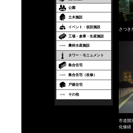
公園
土木施設
イベント・仮設施設
さつき
工場・倉庫・生産施設
農林水産施設
タワー・モニュメント
集合住宅
集合住宅（改修）
戸建住宅
その他
市道開
化修繕