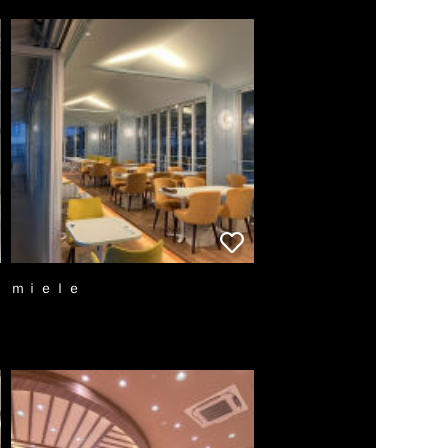
ｍｉｅｌｅ