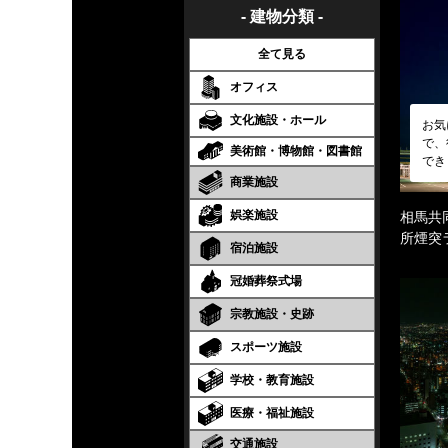
- 建物分類 -
全て見る
オフィス
文化施設・ホール
お気
で、
美術館・博物館・図書館
でき
商業施設
娯楽施設
相馬共
所煙突
宿泊施設
冠婚葬祭式場
宗教施設・史跡
スポーツ施設
学校・教育施設
医療・福祉施設
交通施設