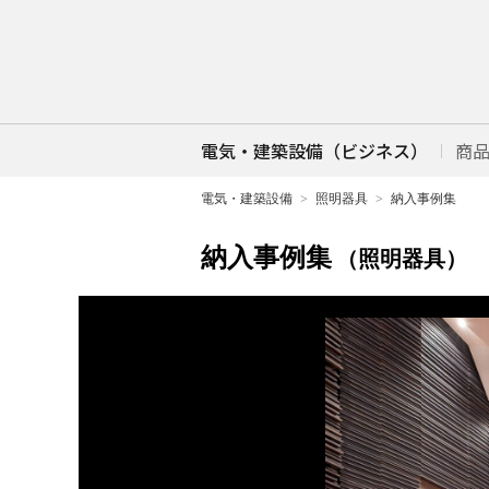
電気・建築設備（ビジネス）
商
電気・建築設備
照明器具
納入事例集
納入事例集
（照明器具）