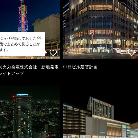
に入り登録しておくこと
後でまとめて見ることが
ます。
同火力発電株式会社 新地発電
中日ビル建替計画
ライトアップ