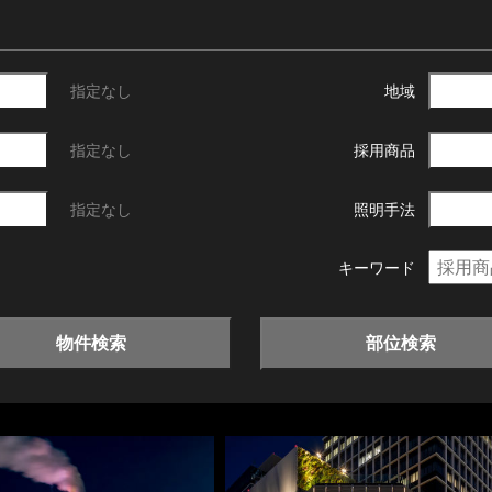
指定なし
地域
指定なし
採用商品
指定なし
照明手法
キーワード
物件検索
部位検索