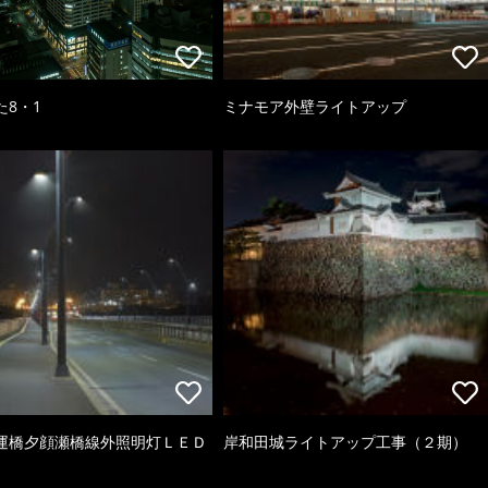
た8・1
ミナモア外壁ライトアップ
運橋夕顔瀬橋線外照明灯ＬＥＤ
岸和田城ライトアップ工事（２期）