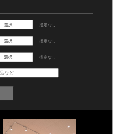
選択
指定なし
選択
指定なし
選択
指定なし