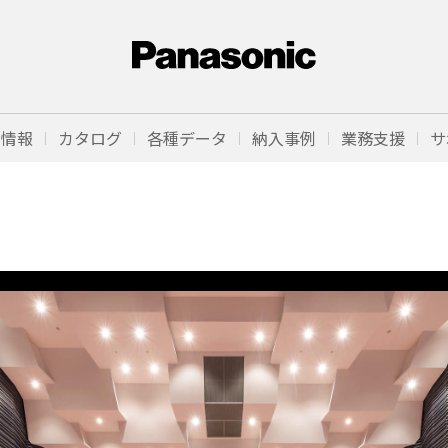
品情報
カタログ
各種データ
納入事例
業務支援
サ