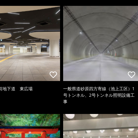
前地下道 東広場
一般県道砂原四方寄線（池上工区）1
号トンネル、2号トンネル照明設備工
事