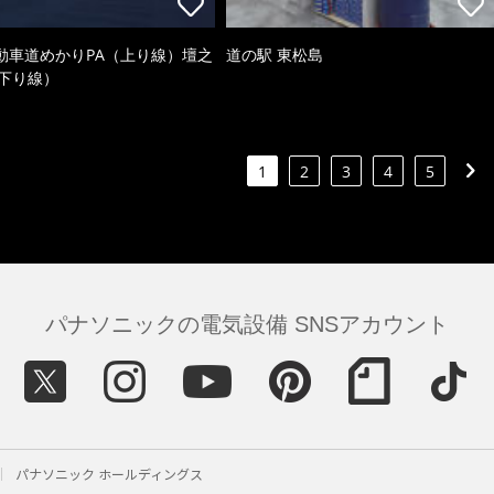
動車道めかりPA（上り線）壇之
道の駅 東松島
（下り線）
1
2
3
4
5
パナソニックの電気設備 SNSアカウント
パナソニック ホールディングス