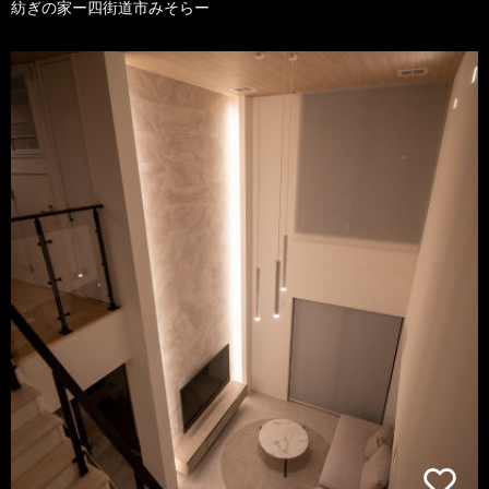
紡ぎの家ー四街道市みそらー