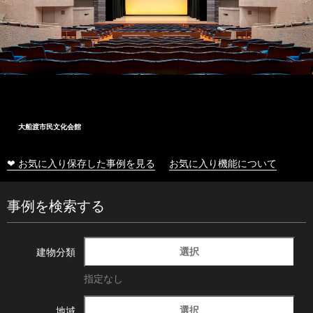
大船渡市民文化会館
❤ お気に入り保存した事例を見る
お気に入り機能について
事例を検索する
選択
建物分類
指定なし
選択
地域