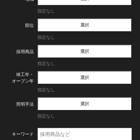
指定なし
選択
部位
指定なし
選択
採用商品
指定なし
竣工年・
選択
オープン年
指定なし
選択
照明手法
指定なし
キーワード