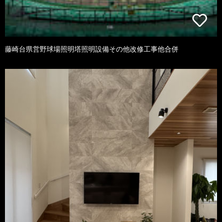
藤崎台県営野球場照明塔照明設備その他改修工事他合併