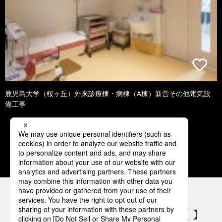
鹿児島大学（桜ヶ丘）外来診療棟・病棟（A棟）新営その他電気設
備工事
1
2
3
4
5
パナソニックの電気設備 SNSアカウント