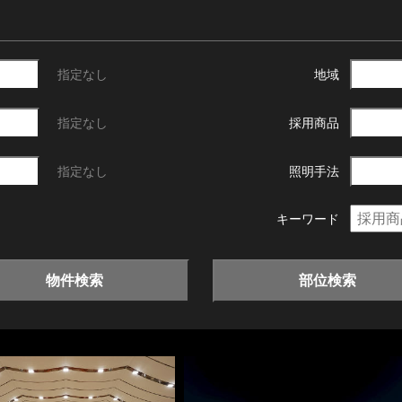
指定なし
地域
指定なし
採用商品
指定なし
照明手法
キーワード
物件検索
部位検索