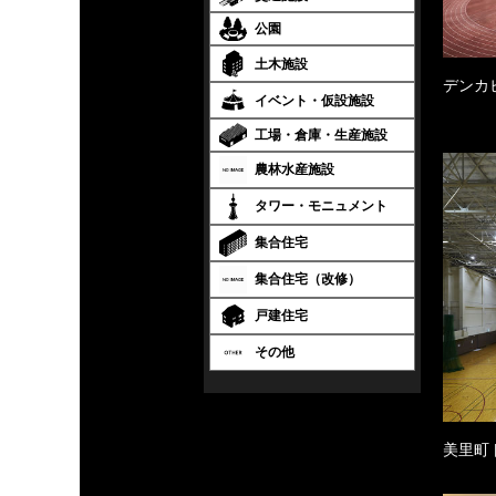
公園
土木施設
デンカ
イベント・仮設施設
工場・倉庫・生産施設
農林水産施設
タワー・モニュメント
集合住宅
集合住宅（改修）
戸建住宅
その他
美里町