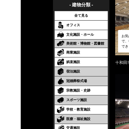
- 建物分類 -
全て見る
オフィス
文化施設・ホール
お気
で、
美術館・博物館・図書館
でき
商業施設
娯楽施設
十和田
宿泊施設
冠婚葬祭式場
宗教施設・史跡
スポーツ施設
学校・教育施設
医療・福祉施設
交通施設