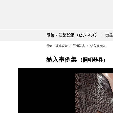
電気・建築設備（ビジネス）
商
電気・建築設備
照明器具
納入事例集
納入事例集
（照明器具）