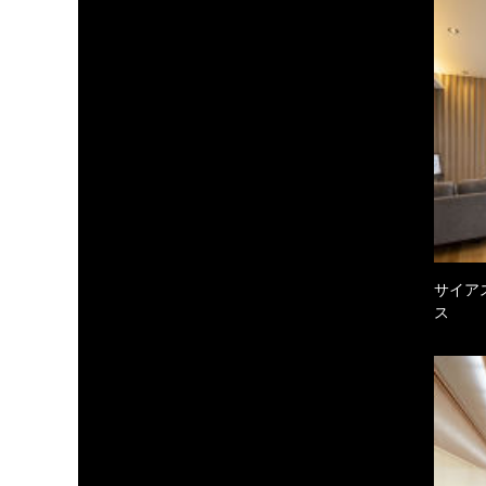
サイア
ス