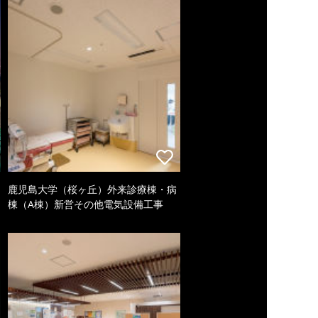
鹿児島大学（桜ヶ丘）外来診療棟・病
棟（A棟）新営その他電気設備工事