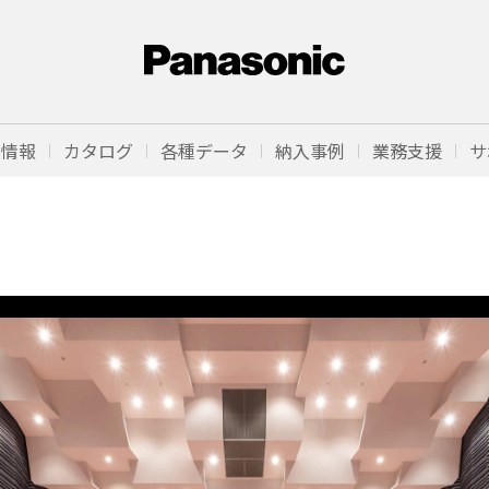
品情報
カタログ
各種データ
納入事例
業務支援
サ