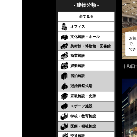
- 建物分類 -
全て見る
オフィス
文化施設・ホール
お気
で、
美術館・博物館・図書館
でき
商業施設
娯楽施設
十和田
宿泊施設
冠婚葬祭式場
宗教施設・史跡
スポーツ施設
学校・教育施設
医療・福祉施設
交通施設