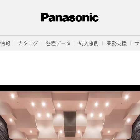
品情報
カタログ
各種データ
納入事例
業務支援
サ