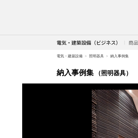
電気・建築設備（ビジネス）
商
電気・建築設備
照明器具
納入事例集
納入事例集
（照明器具）