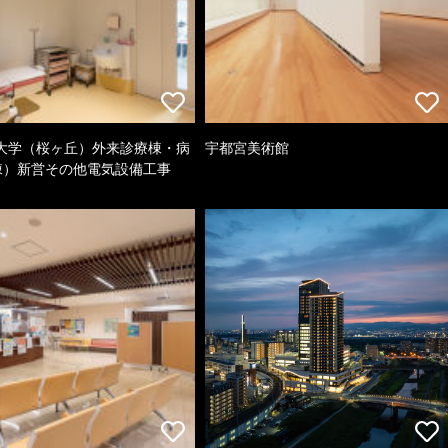
大学（桜ヶ丘）外来診療棟・病
宇都宮美術館
棟）新営その他電気設備工事