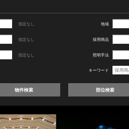
指定なし
地域
指定なし
採用商品
指定なし
照明手法
キーワード
物件検索
部位検索