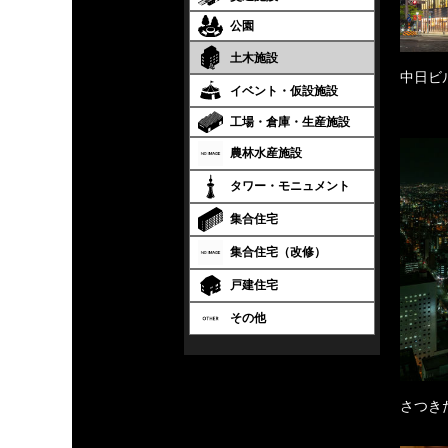
公園
土木施設
中日ビ
イベント・仮設施設
工場・倉庫・生産施設
農林水産施設
タワー・モニュメント
集合住宅
集合住宅（改修）
戸建住宅
その他
さつき