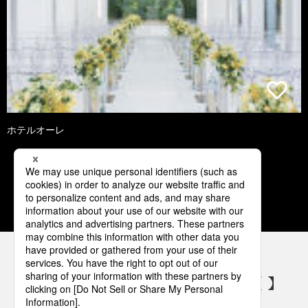
ホテルオーレ
3
4
5
6
7
パナソニックの電気設備 SNSアカウント