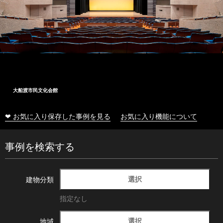
大船渡市民文化会館
❤ お気に入り保存した事例を見る
お気に入り機能について
事例を検索する
選択
建物分類
指定なし
選択
地域