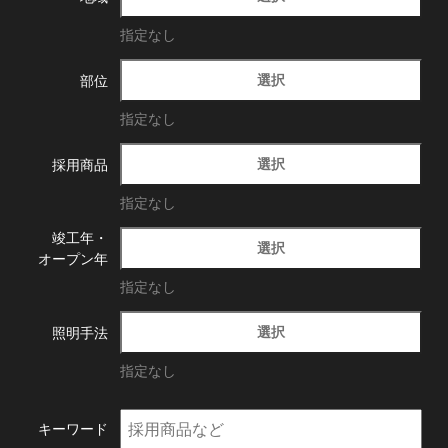
指定なし
選択
部位
指定なし
選択
採用商品
指定なし
竣工年・
選択
オープン年
指定なし
選択
照明手法
指定なし
キーワード