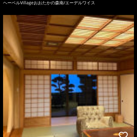
ヘーベルVillageおおたかの森南/エーデルワイス