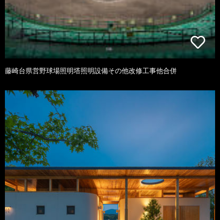
藤崎台県営野球場照明塔照明設備その他改修工事他合併