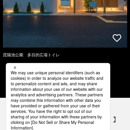
昆陽池公園 多目的広場トイレ
1
2
3
4
5
パナソニックの電気設備 SNSアカウント