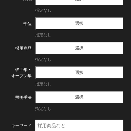
指定なし
選択
部位
指定なし
選択
採用商品
指定なし
竣工年・
選択
オープン年
指定なし
選択
照明手法
指定なし
キーワード