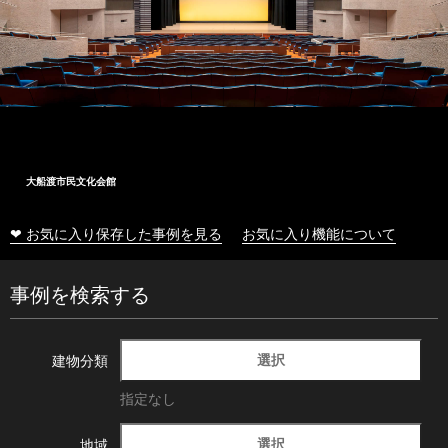
大船渡市民文化会館
❤ お気に入り保存した事例を見る
お気に入り機能について
事例を検索する
選択
建物分類
指定なし
選択
地域