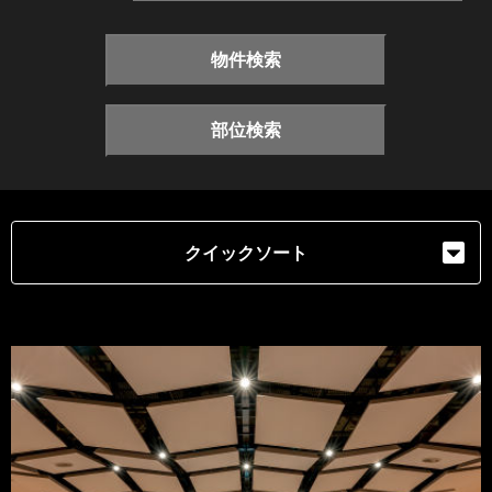
物件検索
部位検索
クイックソート