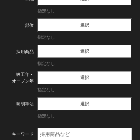
指定なし
選択
部位
指定なし
選択
採用商品
指定なし
竣工年・
選択
オープン年
指定なし
選択
照明手法
指定なし
キーワード