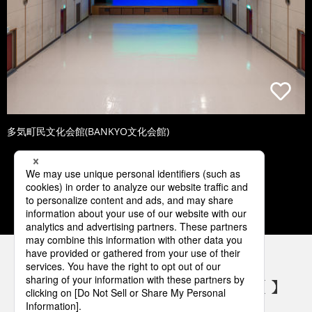
多気町民文化会館(BANKYO文化会館)
1
2
3
4
5
パナソニックの電気設備 SNSアカウント