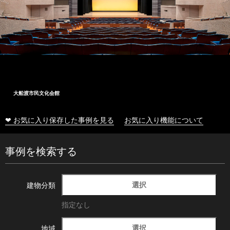
大船渡市民文化会館
❤ お気に入り保存した事例を見る
お気に入り機能について
事例を検索する
選択
建物分類
指定なし
選択
地域