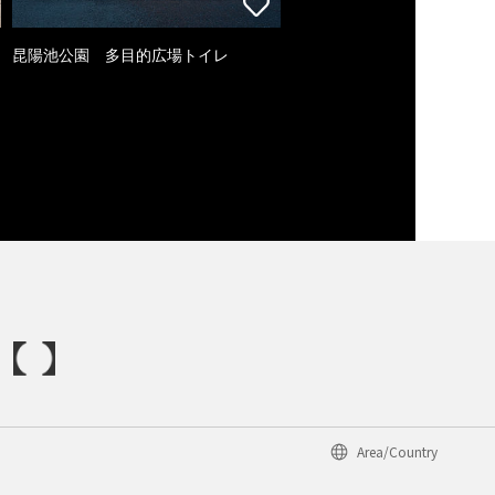
昆陽池公園 多目的広場トイレ
Area/Country