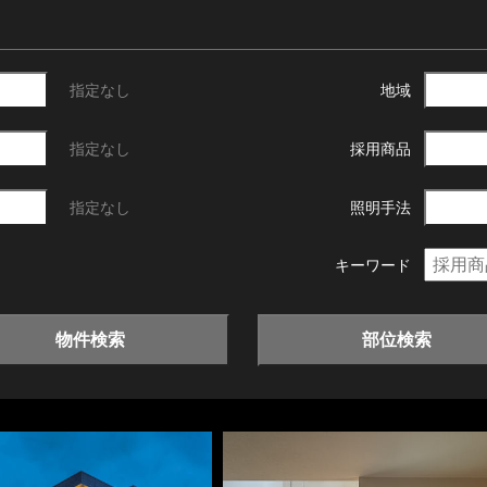
指定なし
地域
指定なし
採用商品
指定なし
照明手法
キーワード
物件検索
部位検索