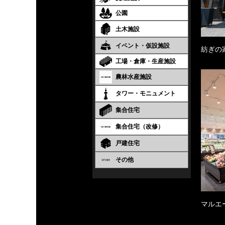
公園
土木施設
イベント・仮設施設
紡ぎの
工場・倉庫・生産施設
農林水産施設
タワー・モニュメント
集合住宅
集合住宅（改修）
戸建住宅
その他
マルエ