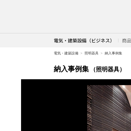
電気・建築設備（ビジネス）
商
電気・建築設備
照明器具
納入事例集
納入事例集
（照明器具）