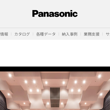
品情報
カタログ
各種データ
納入事例
業務支援
サ