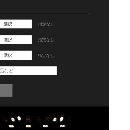
選択
指定なし
選択
指定なし
選択
指定なし