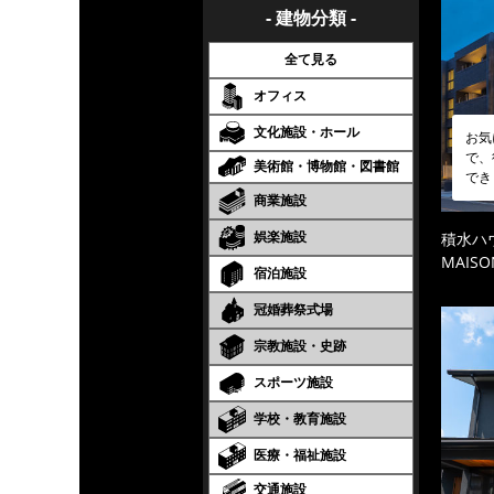
- 建物分類 -
全て見る
オフィス
文化施設・ホール
お気
で、
美術館・博物館・図書館
でき
商業施設
娯楽施設
積水ハ
MAISO
宿泊施設
冠婚葬祭式場
宗教施設・史跡
スポーツ施設
学校・教育施設
医療・福祉施設
交通施設