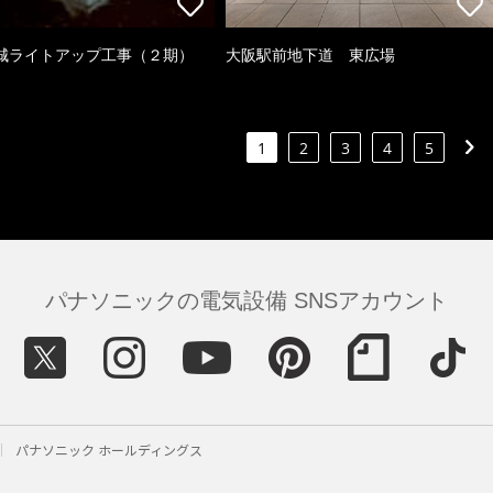
城ライトアップ工事（２期）
大阪駅前地下道 東広場
1
2
3
4
5
パナソニックの電気設備 SNSアカウント
パナソニック ホールディングス