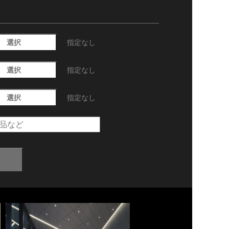
選択
指定なし
選択
指定なし
選択
指定なし