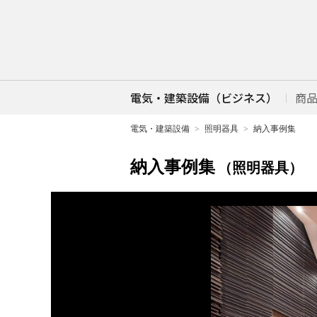
電気・建築設備（ビジネス）
商
電気・建築設備
照明器具
納入事例集
納入事例集
（照明器具）