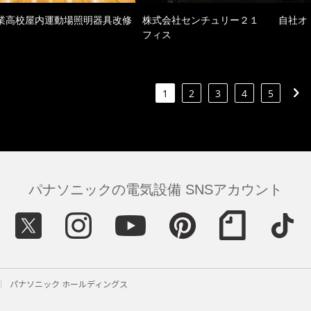
業高校屋内運動場照明器具改修
株式会社センチュリー２１ 自社オ
フィス
1
2
3
4
5
パナソニックの電気設備 SNSアカウント
パナソニック ホールディングス