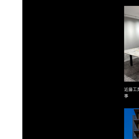
近藤工
事