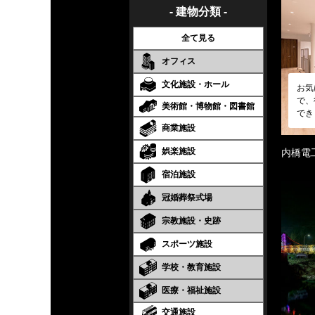
- 建物分類 -
全て見る
オフィス
文化施設・ホール
お気
で、
美術館・博物館・図書館
でき
商業施設
娯楽施設
内橋電
宿泊施設
冠婚葬祭式場
宗教施設・史跡
スポーツ施設
学校・教育施設
医療・福祉施設
交通施設