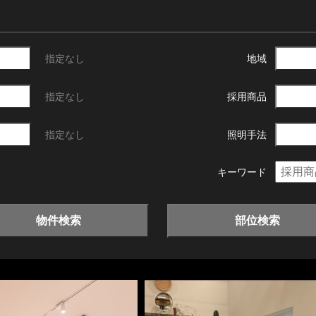
指定なし
地域
指定なし
採用商品
指定なし
照明手法
キーワード
物件検索
部位検索