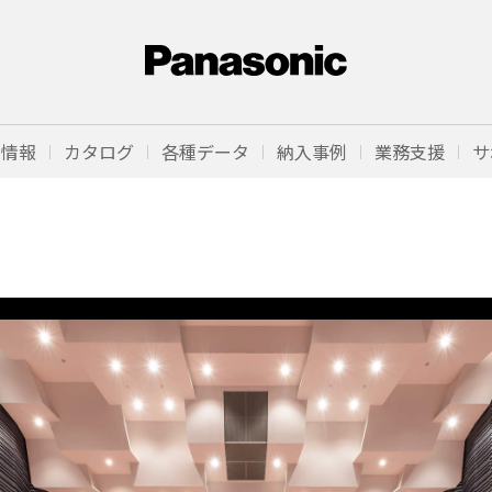
品情報
カタログ
各種データ
納入事例
業務支援
サ