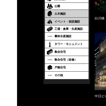
公園
土木施設
白川橋
イベント・仮設施設
工場・倉庫・生産施設
農林水産施設
タワー・モニュメント
集合住宅
集合住宅（改修）
戸建住宅
その他
中日ビ